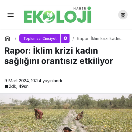
Depremzede kadınların
yaşamları konteyner kentlere
Yorum Yap
Paylaş
Rapor: İklim krizi kadın
Toplumsal Cinsiyet
sıkıştırıldı
sağlığını orantısız
Rapor: İklim krizi kadın
etkiliyor
sağlığını orantısız etkiliyor
9 Mart 2024, 10:24
yayınlandı
2dk, 49sn