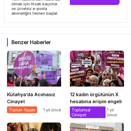
olmak için fırsatı kaçırma
ve ücretsiz e-posta
aboneliğini hemen başlat.
Benzer Haberler
Kütahya’da Acımasız
12 kadın örgütünün X
Cinayet
hesabına erişim engeli
Toplum Yaşam
1 yıl önce
Toplumsal
1 yıl
Cinsiyet
önce