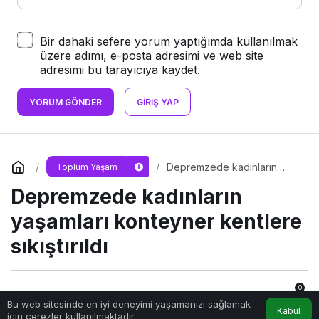
Bir dahaki sefere yorum yaptığımda kullanılmak
üzere adımı, e-posta adresimi ve web site
adresimi bu tarayıcıya kaydet.
YORUM GÖNDER
GIRIŞ YAP
Depremzede kadınların
Toplum Yaşam
yaşamları konteyner
Depremzede kadınların
kentlere sıkıştırıldı
yaşamları konteyner kentlere
sıkıştırıldı
0
5 Mart 2024, 10:52
yayınlandı
Bu web sitesinde en iyi deneyimi yaşamanızı sağlamak
2dk, 13sn
Anasayfa
Akış
Hesabım
Bildirimler
Kabul
için çerezler kullanılmaktadır.