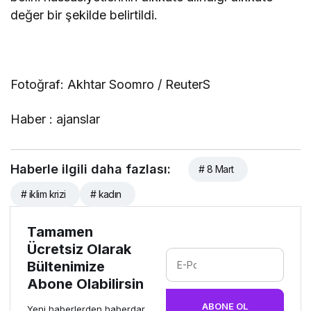
değer bir şekilde belirtildi.
Fotoğraf: Akhtar Soomro / ReuterS
Haber : ajanslar
Haberle ilgili daha fazlası:
# 8 Mart
# iklim krizi
# kadın
Tamamen
Ücretsiz Olarak
Bültenimize
Abone Olabilirsin
ABONE OL
Yeni haberlerden haberdar