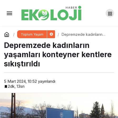
Yıldız Dağları eteklerinde
yavru keçi sesleri yankılanıyor
Yorum Yap
Paylaş
Depremzede kadınların
Toplum Yaşam
yaşamları konteyner
Depremzede kadınların
kentlere sıkıştırıldı
yaşamları konteyner kentlere
sıkıştırıldı
5 Mart 2024, 10:52
yayınlandı
2dk, 13sn