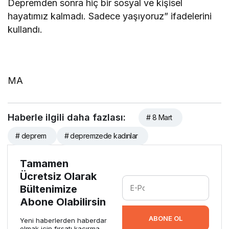
Depremden sonra hiç bir sosyal ve kişisel
hayatımız kalmadı. Sadece yaşıyoruz” ifadelerini
kullandı.
MA
Haberle ilgili daha fazlası:
# 8 Mart
# deprem
# depremzede kadınlar
Tamamen
Ücretsiz Olarak
Bültenimize
Abone Olabilirsin
ABONE OL
Yeni haberlerden haberdar
olmak için fırsatı kaçırma