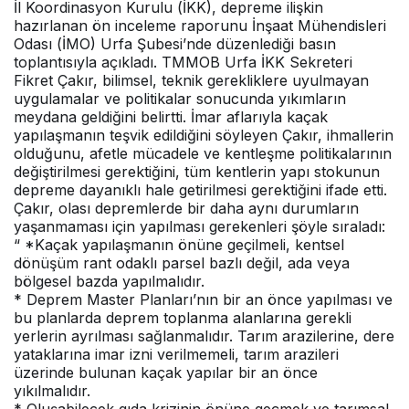
İl Koordinasyon Kurulu (İKK), depreme ilişkin
hazırlanan ön inceleme raporunu İnşaat Mühendisleri
Odası (İMO) Urfa Şubesi’nde düzenlediği basın
toplantısıyla açıkladı. TMMOB Urfa İKK Sekreteri
Fikret Çakır, bilimsel, teknik gerekliklere uyulmayan
uygulamalar ve politikalar sonucunda yıkımların
meydana geldiğini belirtti. İmar aflarıyla kaçak
yapılaşmanın teşvik edildiğini söyleyen Çakır, ihmallerin
olduğunu, afetle mücadele ve kentleşme politikalarının
değiştirilmesi gerektiğini, tüm kentlerin yapı stokunun
depreme dayanıklı hale getirilmesi gerektiğini ifade etti.
Çakır, olası depremlerde bir daha aynı durumların
yaşanmaması için yapılması gerekenleri şöyle sıraladı:
“ *Kaçak yapılaşmanın önüne geçilmeli, kentsel
dönüşüm rant odaklı parsel bazlı değil, ada veya
bölgesel bazda yapılmalıdır.
* Deprem Master Planları’nın bir an önce yapılması ve
bu planlarda deprem toplanma alanlarına gerekli
yerlerin ayrılması sağlanmalıdır. Tarım arazilerine, dere
yataklarına imar izni verilmemeli, tarım arazileri
üzerinde bulunan kaçak yapılar bir an önce
yıkılmalıdır.