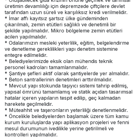
* Oluşabilecek gıda krizinin önüne geçmek ve tarımsal
üretimin devamlılığı için depremzede çiftçilere devlet
tarafından uzun süreli ve karşılıksız kredi verilmelidir.
* İmar affı kayıtsız şartsız ülke gündeminden
çıkarılmalı, zemin etütleri sağlıklı ve denetimli bir
şekilde yapılmalıdır. Mikro bölgeleme zemin etütleri
acilen yapılmalıdır.
* Odalarımızın mesleki yeterlilik, eğitim, belgelendirme
ve denetleme gereklilikleri yapı denetim sistemine
entegre edilmelidir.
* Belediyelerimizde eksik olan mühendis teknik
personel kadroları tamamlanmalıdır.
* Şantiye şefleri aktif olarak şantiyelerde yer almalıdır.
* Beton santrallerinin denetimleri arttırılmalıdır.
* Mevcut yapı stokunda taşıyıcı sistemi tahrip edilmiş,
yapısal ömrünü tamamlamış ve statik açıdan tasarımsal
hatalar içeren yapıların tespit edilip, geç kalmadan
harekete geçilmelidir.
* Müteahhit ve taşeronların yeterliliği denetlenmelidir.
* Öncelikle belediyelerden başlamak üzere tüm kamu
kurum kuruluşlarda yapı aplikasyon projeleri ve fenni
mesul durumunun ivedilikle yerine getirilmeli ve
kontrolleri yapılmalıdır.