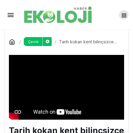
TMMOB Urfa İKK: İmar affı
ülke gündeminden çıkarılmalı
Yorum Yap
Paylaş
Tarih kokan kent bilinçsizce
Çevre
restore ediliyor
Tarih kokan kent bilinçsizce