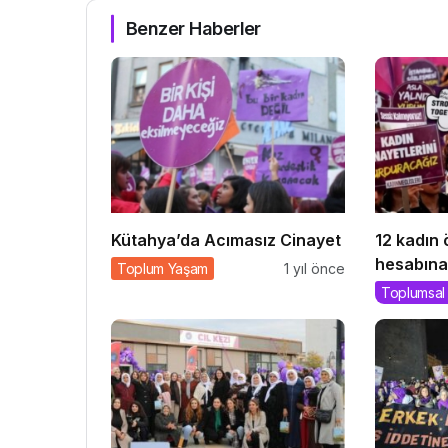
Benzer Haberler
Kütahya’da Acımasız Cinayet
12 kadın
hesabına 
Toplum Yaşam
1 yıl önce
Toplumsal 