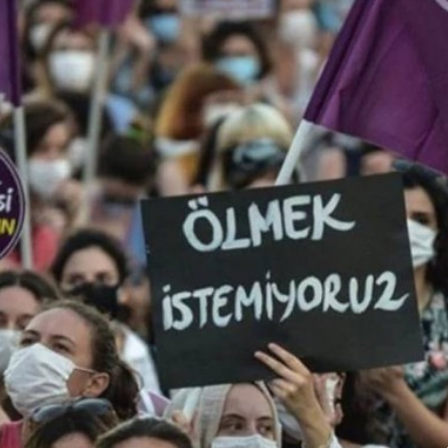
Genel
Muş ile Bitlis arasındaki
sınırlar yeniden çizildi