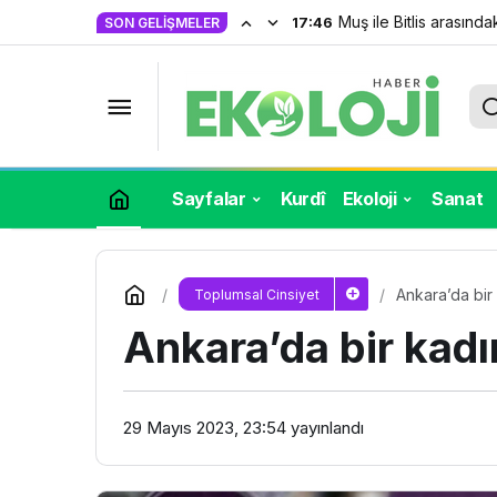
Muş ile Bitlis arasındak
17:46
SON GELIŞMELER
İlerici Kadınlar: Karanlığa karşı 
Sayfalar
Kurdî
Ekoloji
Sanat
Ankara’da bir 
Toplumsal Cinsiyet
Ankara’da bir kadın
29 Mayıs 2023, 23:54
yayınlandı