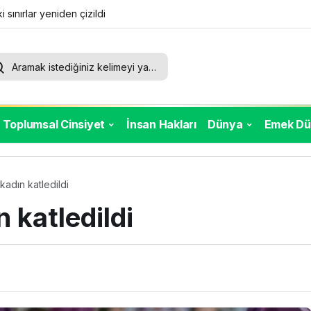
i sınırlar yeniden çizildi
umut örgütlü mücadelemizde
Toplumsal Cinsiyet
İnsan Hakları
Dünya
Emek Dü
kadın katledildi
 katledildi