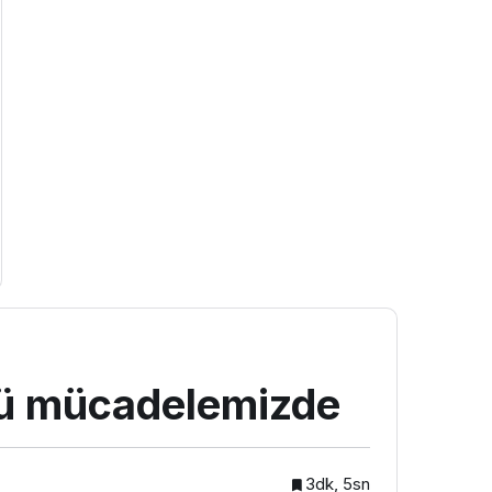
tlü mücadelemizde
3dk, 5sn