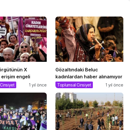
 örgütünün X
Gözaltındaki Beluc
erişim engeli
kadınlardan haber alınamıyor
Cinsiyet
1 yıl önce
Toplumsal Cinsiyet
1 yıl önce