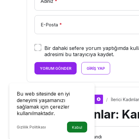
Adınız
*
E-Posta
*
Bir dahaki sefere yorum yaptığımda kull
adresimi bu tarayıcıya kaydet.
YORUM GÖNDER
GIRIŞ YAP
Bu web sitesinde en iyi
İlerici Kadınl
deneyimi yaşamanızı
Toplumsal Cinsiyet
sağlamak için çerezler
İlerici Kadınlar: 
kullanılmaktadır.
Gizlilik Politikası
Kabul
29 Mayıs 2023, 23:53
yayınlandı