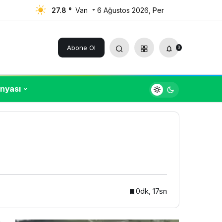
27.8 °
Van
6 Ağustos 2026, Per
Yorum Yap
Paylaş
Abone Ol
0
nyası
0dk, 17sn