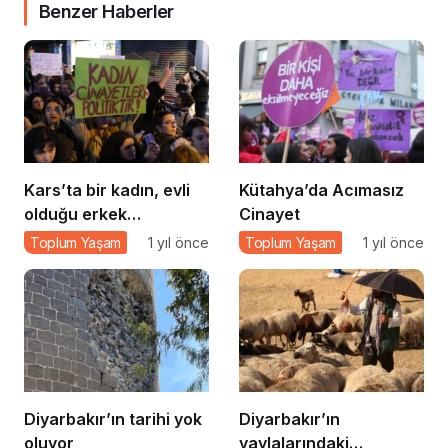
Benzer Haberler
Kars’ta bir kadın, evli
Kütahya’da Acımasız
olduğu erkek
Cinayet
tarafından öldürüldü
Toplum Yaşam
1 yıl önce
Toplum Yaşam
1 yıl önce
Diyarbakır’ın tarihi yok
Diyarbakır’ın
oluyor
yaylalarındaki