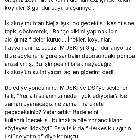
köylüler 3 gündür suya ulaşamıyor.
İkizköy muhtarı Nejla Işık, bölgedeki su kesintisine
tepki göstererek, “Bahçe dikimi yapmak için
aldığımız fideler kurudu. İnekler, koyunlar,
hayvanlarımız susuz. MUSKİ’yi 3 gündür arıyoruz.
Bize söylenene göre santralın deposundaki pompa
arızalıymış. Bu işin peşini bırakmayacağız.
İkizköy’ün su ihtiyacını acilen giderin” dedi.
Belediye yönetimine, MUSKİ ve DSİ’ye seslenen
Işık, “Yer altı sularımızı neden yok ediyorlar? Ne
zaman uyanacağız ne zaman harekete
geçeceksiniz? Yeter artık” ifadelerini
kullandı.İçecek su bulmakta bile zorlandıklarını
söyleyen İkizköylü Esra Işık da “Herkes kulağının
üstüne yatmış” diye konuştu.