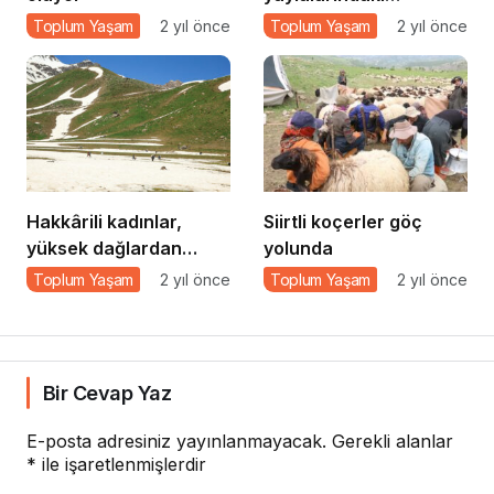
koçerlerin zorlu yaşamı
Toplum Yaşam
2 yıl önce
Toplum Yaşam
2 yıl önce
Hakkârili kadınlar,
Siirtli koçerler göç
yüksek dağlardan
yolunda
pancar topluyor
Toplum Yaşam
2 yıl önce
Toplum Yaşam
2 yıl önce
Bir Cevap Yaz
E-posta adresiniz yayınlanmayacak.
Gerekli alanlar
*
ile işaretlenmişlerdir