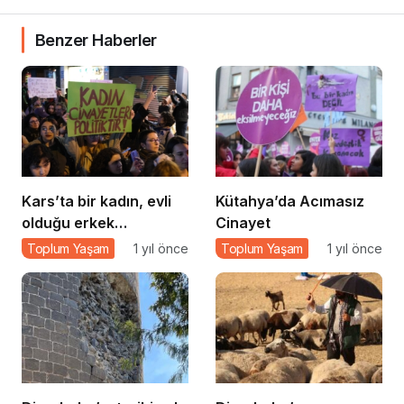
Benzer Haberler
Kars’ta bir kadın, evli
Kütahya’da Acımasız
olduğu erkek
Cinayet
tarafından öldürüldü
Toplum Yaşam
1 yıl önce
Toplum Yaşam
1 yıl önce