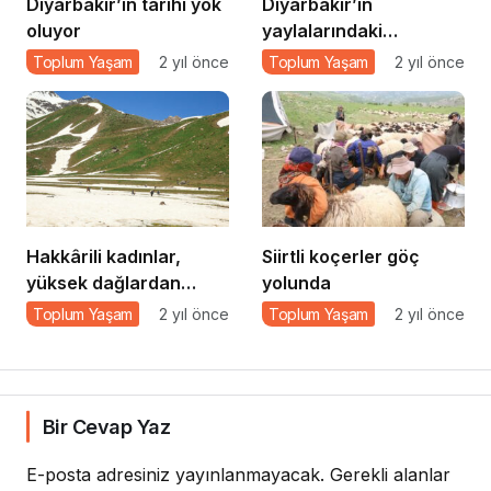
Diyarbakır’ın tarihi yok
Diyarbakır’ın
oluyor
yaylalarındaki
koçerlerin zorlu yaşamı
Toplum Yaşam
2 yıl önce
Toplum Yaşam
2 yıl önce
Hakkârili kadınlar,
Siirtli koçerler göç
yüksek dağlardan
yolunda
pancar topluyor
Toplum Yaşam
2 yıl önce
Toplum Yaşam
2 yıl önce
Bir Cevap Yaz
E-posta adresiniz yayınlanmayacak.
Gerekli alanlar