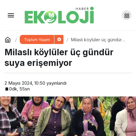
Sur’da Paskalya Bayramı ayini
Yorum Yap
Paylaş
Milaslı köylüler üç gündür
Toplum Yaşam
suya erişemiyor
Milaslı köylüler üç gündür
suya erişemiyor
2 Mayıs 2024, 10:50
yayınlandı
0dk, 55sn