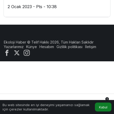
2 Ocak 2023 - Pts - 10:38
Ekoloji Haber © Telif Hakkı 2026, Tüm Hakları Saklıdır
Yazarlarımız
Künye
Hesabım
Gizlilik politikası
İletişim
0
Bu web sitesinde en iyi deneyimi yaşamanızı sağlamak
Anasayfa
Akış
Hesabım
Bildirimler
Kabul
için çerezler kullanılmaktadır.