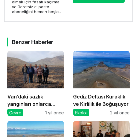
olmak için fırsatı kaçırma
ve ücretsiz e-posta
aboneliğini hemen başlat.
Benzer Haberler
Van’daki sazlık
Gediz Deltası Kuraklık
yangınları onlarca
ve Kirlilik ile Boğuşuyor
canlının yaşam alanını
Çevre
1 yıl önce
Ekoloji
2 yıl önce
tahrip etti