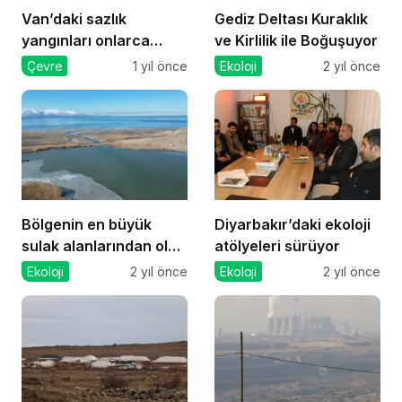
Van’daki sazlık
Gediz Deltası Kuraklık
yangınları onlarca
ve Kirlilik ile Boğuşuyor
canlının yaşam alanını
Çevre
1 yıl önce
Ekoloji
2 yıl önce
tahrip etti
Bölgenin en büyük
Diyarbakır’daki ekoloji
sulak alanlarından olan
atölyeleri sürüyor
Engil-Dilkaya Deltası
Ekoloji
2 yıl önce
Ekoloji
2 yıl önce
için çağrı