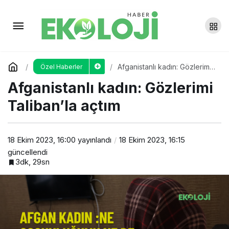
Van Gölü kıyısında yapılan
belediyeye ait kafe için bilirkişi raporu
Yorum Yap
Paylaş
Afganistanlı kadın: Gözlerimi
Özel Haberler
açıklandı: “Kıyı kanununa aykırı”
Taliban’la açtım
Afganistanlı kadın: Gözlerimi
Taliban’la açtım
18 Ekim 2023, 16:00
yayınlandı
18 Ekim 2023, 16:15
güncellendi
3dk, 29sn