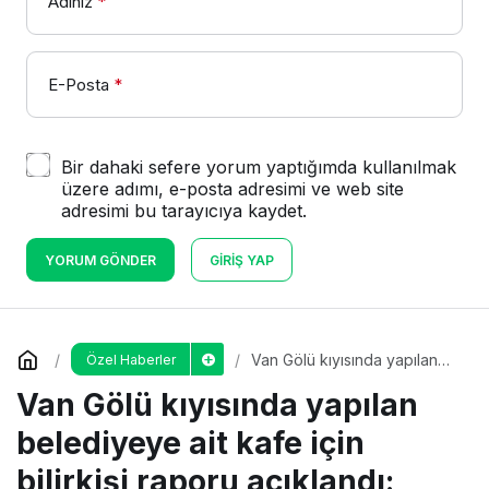
Adınız
*
E-Posta
*
Bir dahaki sefere yorum yaptığımda kullanılmak
üzere adımı, e-posta adresimi ve web site
adresimi bu tarayıcıya kaydet.
YORUM GÖNDER
GIRIŞ YAP
Van Gölü kıyısında yapılan
Özel Haberler
belediyeye ait kafe için
Van Gölü kıyısında yapılan
bilirkişi raporu açıklandı: “Kıyı
kanununa aykırı”
belediyeye ait kafe için
bilirkişi raporu açıklandı: