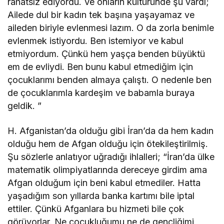
rahatsız ediyordu. Ve onların kültüründe şu vardı;
Ailede dul bir kadın tek başına yaşayamaz ve
aileden biriyle evlenmesi lazım. O da zorla benimle
evlenmek istiyordu. Ben istemiyor ve kabul
etmiyordum. Çünkü hem yaşça benden büyüktü
em de evliydi. Ben bunu kabul etmediğim için
çocuklarımı benden almaya çalıştı. O nedenle ben
de çocuklarımla kardeşim ve babamla buraya
geldik. ”
H. Afganistan’da olduğu gibi İran’da da hem kadın
olduğu hem de Afgan olduğu için ötekileştirilmiş.
Şu sözlerle anlatıyor uğradığı ihlalleri; “İran’da ülke
matematik olimpiyatlarında dereceye girdim ama
Afgan olduğum için beni kabul etmediler. Hatta
yaşadığım son yıllarda banka kartımı bile iptal
ettiler. Çünkü Afganlara bu hizmeti bile çok
görüyorlar. Ne çocukluğumu ne de gençliğimi