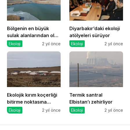
Bölgenin en büyük
Diyarbakır’daki ekoloji
sulak alanlarından olan
atölyeleri sürüyor
Engil-Dilkaya Deltası
Ekoloji
2 yıl önce
Ekoloji
2 yıl önce
için çağrı
Ekolojik kırım koçerliği
Termik santral
bitirme noktasına
Elbistan’ı zehirliyor
getirdi
Ekoloji
2 yıl önce
Ekoloji
2 yıl önce