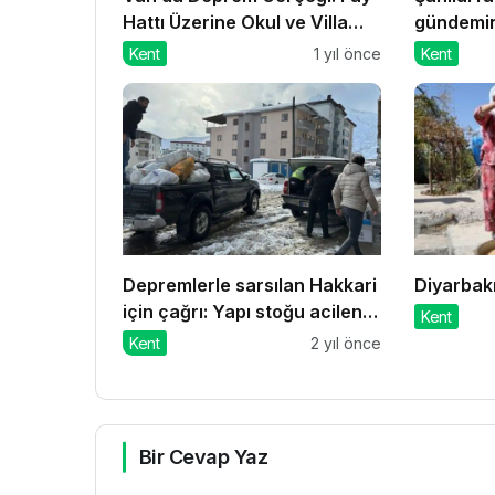
Hattı Üzerine Okul ve Villa
gündemi
İnşa Edildi!
Kent
1 yıl önce
Kent
Depremlerle sarsılan Hakkari
Diyarbakı
için çağrı: Yapı stoğu acilen
Kent
güçlendirilmeli
Kent
2 yıl önce
Bir Cevap Yaz