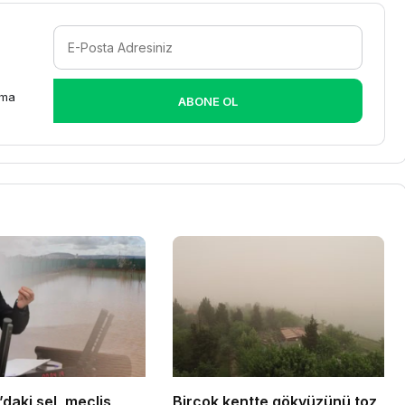
rma
ABONE OL
i sel, meclis
Birçok kentte gökyüzünü toz