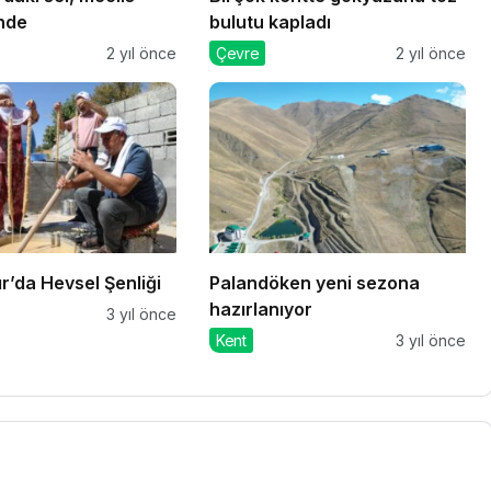
nde
bulutu kapladı
2 yıl önce
Çevre
2 yıl önce
r’da Hevsel Şenliği
Palandöken yeni sezona
hazırlanıyor
3 yıl önce
Kent
3 yıl önce