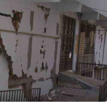
Genel
Muş ile Bitlis arasındaki
sınırlar yeniden çizildi