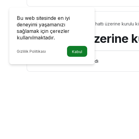
Bu web sitesinde en iyi
Fay hattı üzerine kurulu k
deneyimi yaşamanızı
Genel
sağlamak için çerezler
Fay hattı üzerine k
kullanılmaktadır.
Gizlilik Politikası
Kabul
18 Şubat 2023, 11:37
yayınlandı