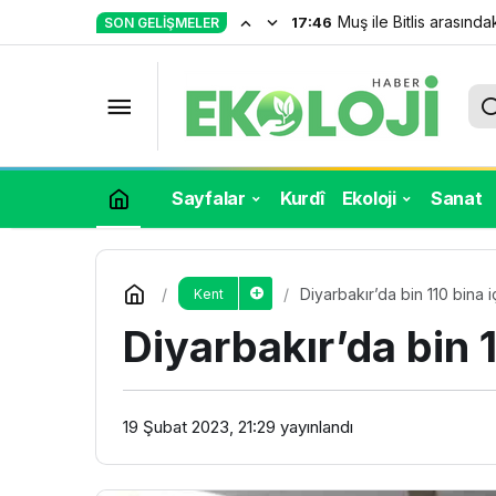
Muş ile Bitlis arasındak
17:46
SON GELIŞMELER
Fay hattı üzerine kurulu köy 10 metr
Sayfalar
Kurdî
Ekoloji
Sanat
Diyarbakır’da bin 110 bina iç
Kent
Diyarbakır’da bin 1
19 Şubat 2023, 21:29
yayınlandı