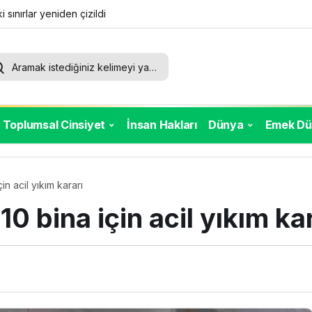
i sınırlar yeniden çizildi
e kaydı, geriye üç ev kaldı
Toplumsal Cinsiyet
İnsan Hakları
Dünya
Emek Dü
in acil yıkım kararı
10 bina için acil yıkım ka