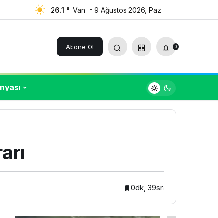
26.1 °
Van
9 Ağustos 2026, Paz
Yorum Yap
Paylaş
Abone Ol
0
nyası
rarı
0dk, 39sn