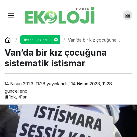
Adıyaman’da depremzedeler
için psikoterapi merkezi kuruluyor
Yorum Yap
Paylaş
Van’da bir kız çocuğuna
İnsan Hakları
sistematik istismar
Van’da bir kız çocuğuna
sistematik istismar
14 Nisan 2023, 11:28
yayınlandı
14 Nisan 2023, 11:28
güncellendi
1dk, 41sn