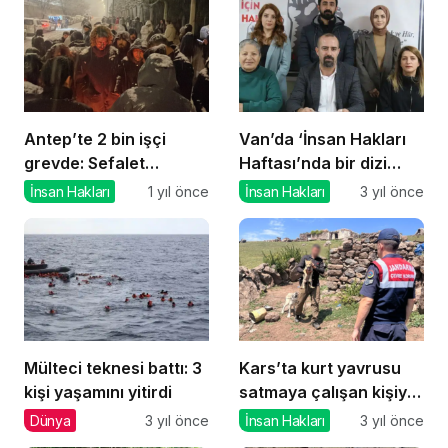
Antep’te 2 bin işçi
Van’da ‘İnsan Hakları
grevde: Sefalet
Haftası’nda bir dizi
zammını kabul
eylem
İnsan Hakları
1 yıl önce
İnsan Hakları
3 yıl önce
etmiyoruz
gerçekleştirilecek
Mülteci teknesi battı: 3
Kars’ta kurt yavrusu
kişi yaşamını yitirdi
satmaya çalışan kişiye
para cezası kesildi
Dünya
3 yıl önce
İnsan Hakları
3 yıl önce