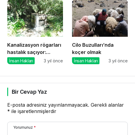
Kanalizasyon rögarları
Cilo Buzulları’nda
hastalık saçıyor:
koçer olmak
Mahalleli endişeli
İnsan Hakları
3 yıl önce
İnsan Hakları
3 yıl önce
Bir Cevap Yaz
E-posta adresiniz yayınlanmayacak.
Gerekli alanlar
*
ile işaretlenmişlerdir
Yorumunuz
*