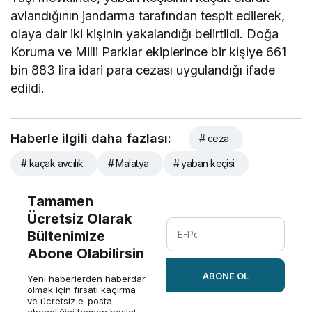
avlandığının jandarma tarafından tespit edilerek,
olaya dair iki kişinin yakalandığı belirtildi. Doğa
Koruma ve Milli Parklar ekiplerince bir kişiye 661
bin 883 lira idari para cezası uygulandığı ifade
edildi.
Haberle ilgili daha fazlası:
# ceza
# kaçak avcılık
# Malatya
# yaban keçisi
Tamamen
Ücretsiz Olarak
Bültenimize
Abone Olabilirsin
ABONE OL
Yeni haberlerden haberdar
olmak için fırsatı kaçırma
ve ücretsiz e-posta
aboneliğini hemen başlat.