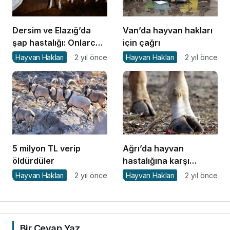
Dersim ve Elazığ’da
Van’da hayvan hakları
şap hastalığı: Onlarca
için çağrı
hayvan öldü
Hayvan Hakları
2 yıl önce
Hayvan Hakları
2 yıl önce
5 milyon TL verip
Ağrı’da hayvan
öldürdüler
hastalığına karşı
seferberlik
Hayvan Hakları
2 yıl önce
Hayvan Hakları
2 yıl önce
Bir Cevap Yaz