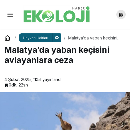
Van’da hayvan hakları için
çağrı
Yorum Yap
Paylaş
Malatya’da yaban keçisini
Hayvan Hakları
avlayanlara ceza
Malatya’da yaban keçisini
avlayanlara ceza
4 Şubat 2025, 11:51
yayınlandı
0dk, 22sn