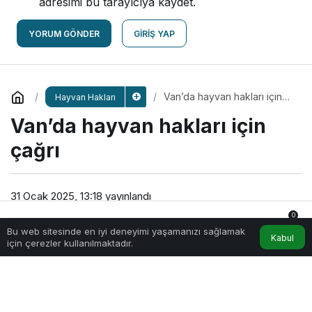
adresimi bu tarayıcıya kaydet.
YORUM GÖNDER
GIRIŞ YAP
Van’da hayvan hakları için
Hayvan Hakları
çağrı
Van’da hayvan hakları için
çağrı
31 Ocak 2025, 13:18
yayınlandı
2dk, 9sn
0
Bu web sitesinde en iyi deneyimi yaşamanızı sağlamak
Anasayfa
Akış
Hesabım
Bildirimler
Kabul
için çerezler kullanılmaktadır.