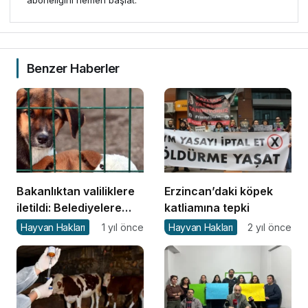
Benzer Haberler
Bakanlıktan valiliklere
Erzincan’daki köpek
iletildi: Belediyelere
katliamına tepki
sahipsiz köpek başına
Hayvan Hakları
1 yıl önce
Hayvan Hakları
2 yıl önce
71 bin TL ceza