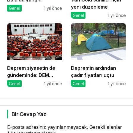
yeni düzenleme
Genel
1 yıl önce
Genel
1 yıl önce
Deprem siyasetin de
Depremin ardından
gündeminde: DEM
çadır fiyatları uçtu
Parti’den önerge
Genel
1 yıl önce
Genel
1 yıl önce
Bir Cevap Yaz
E-posta adresiniz yayınlanmayacak.
Gerekli alanlar