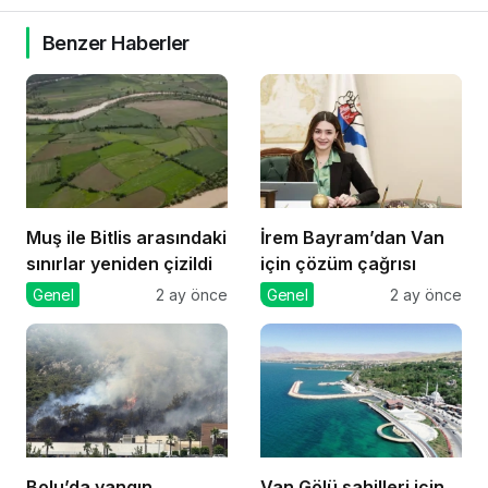
Benzer Haberler
Muş ile Bitlis arasındaki
İrem Bayram’dan Van
sınırlar yeniden çizildi
için çözüm çağrısı
Genel
2 ay önce
Genel
2 ay önce
Bolu’da yangın
Van Gölü sahilleri için