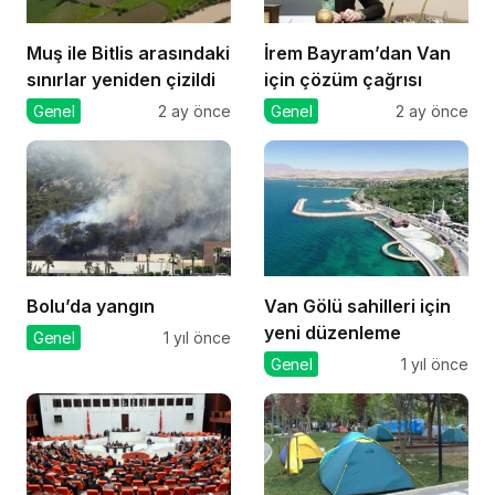
Muş ile Bitlis arasındaki
İrem Bayram’dan Van
sınırlar yeniden çizildi
için çözüm çağrısı
Genel
2 ay önce
Genel
2 ay önce
Bolu’da yangın
Van Gölü sahilleri için
yeni düzenleme
Genel
1 yıl önce
Genel
1 yıl önce