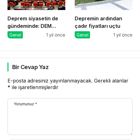
Deprem siyasetin de
Depremin ardından
gündeminde: DEM
çadır fiyatları uçtu
Parti’den önerge
Genel
1 yıl önce
Genel
1 yıl önce
Bir Cevap Yaz
E-posta adresiniz yayınlanmayacak.
Gerekli alanlar
*
ile işaretlenmişlerdir
Yorumunuz
*