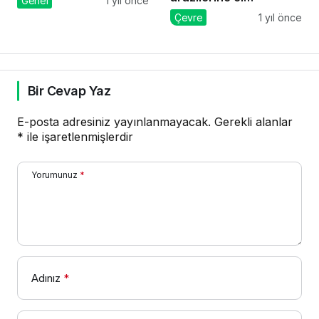
Genel
1 yıl önce
konmasına karşı
Çevre
1 yıl önce
direnenlere jandarma
müdahale etti
Bir Cevap Yaz
E-posta adresiniz yayınlanmayacak.
Gerekli alanlar
*
ile işaretlenmişlerdir
Yorumunuz
*
Adınız
*