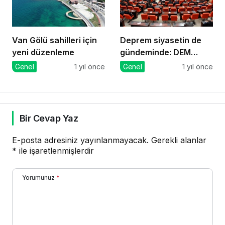
Van Gölü sahilleri için
Deprem siyasetin de
yeni düzenleme
gündeminde: DEM
Parti’den önerge
Genel
1 yıl önce
Genel
1 yıl önce
Bir Cevap Yaz
E-posta adresiniz yayınlanmayacak.
Gerekli alanlar
*
ile işaretlenmişlerdir
Yorumunuz
*