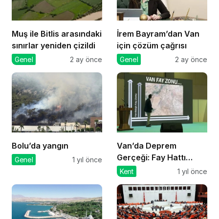
Muş ile Bitlis arasındaki
İrem Bayram’dan Van
sınırlar yeniden çizildi
için çözüm çağrısı
Genel
2 ay önce
Genel
2 ay önce
Bolu’da yangın
Van’da Deprem
Gerçeği: Fay Hattı
Genel
1 yıl önce
Üzerine Okul ve Villa
Kent
1 yıl önce
İnşa Edildi!