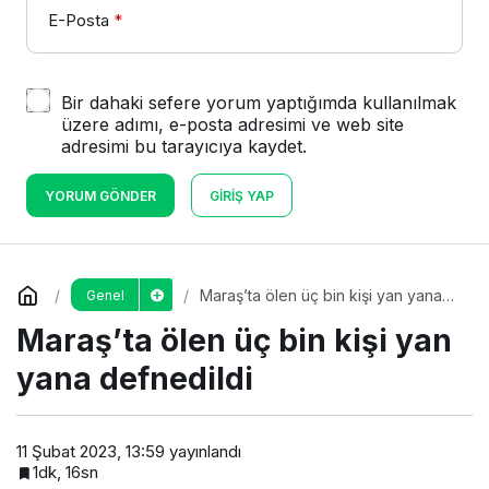
E-Posta
*
Bir dahaki sefere yorum yaptığımda kullanılmak
üzere adımı, e-posta adresimi ve web site
adresimi bu tarayıcıya kaydet.
YORUM GÖNDER
GIRIŞ YAP
Maraş’ta ölen üç bin kişi yan yana
Genel
defnedildi
Maraş’ta ölen üç bin kişi yan
yana defnedildi
11 Şubat 2023, 13:59
yayınlandı
1dk, 16sn