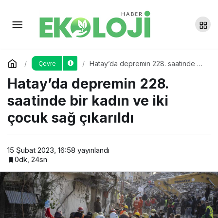
Maraş’ta ölen üç bin kişi yan
yana defnedildi
Yorum Yap
Paylaş
Hatay’da depremin 228. saatinde bir
Çevre
kadın ve iki çocuk sağ çıkarıldı
Hatay’da depremin 228.
saatinde bir kadın ve iki
çocuk sağ çıkarıldı
15 Şubat 2023, 16:58
yayınlandı
0dk, 24sn