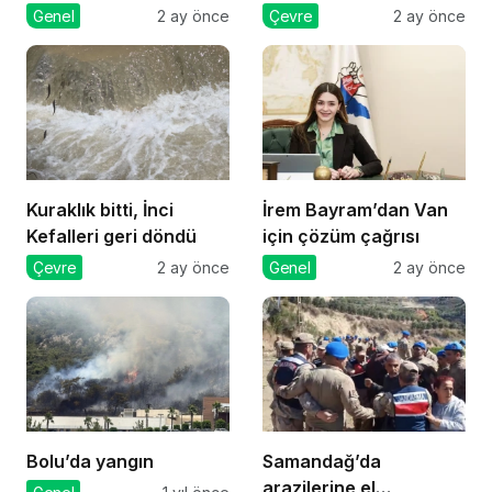
mücadele
Genel
2 ay önce
Çevre
2 ay önce
Kuraklık bitti, İnci
İrem Bayram’dan Van
Kefalleri geri döndü
için çözüm çağrısı
Çevre
2 ay önce
Genel
2 ay önce
Bolu’da yangın
Samandağ’da
arazilerine el