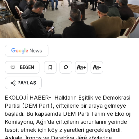
+
-
BEĞEN
PAYLAŞ
EKOLOJİ HABER- Halkların Eşitlik ve Demokrasi
Partisi (DEM Parti), çiftçilerle bir araya gelmeye
başladı. Bu kapsamda DEM Parti Tarım ve Ekoloji
Komisyonu, Ağrı’da çiftçilerin sorunlarını yerinde
tespit etmek için köy ziyaretleri gerçekleştirdi.
Aşkale, Îronos ve Darebîya Jêrê köylerine