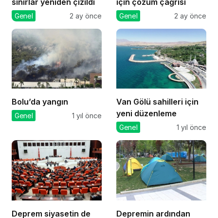
sınırlar yeniden çizildi
için çözüm çağrısı
Genel
2 ay önce
Genel
2 ay önce
Bolu’da yangın
Van Gölü sahilleri için
yeni düzenleme
Genel
1 yıl önce
Genel
1 yıl önce
Deprem siyasetin de
Depremin ardından