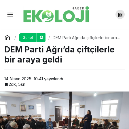
Kar yağışı eğitimi vurdu: 4 ilde
okullar tatil edildi
Yorum Yap
Paylaş
DEM Parti Ağrı’da çiftçilerle bir araya
Genel
geldi
DEM Parti Ağrı’da çiftçilerle
bir araya geldi
14 Nisan 2025, 10:41
yayınlandı
2dk, 5sn