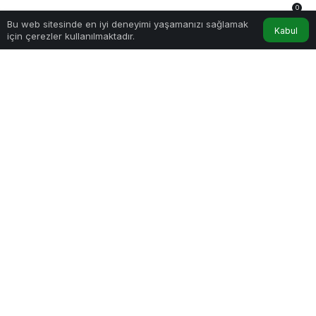
0dk, 52sn
0
Bu web sitesinde en iyi deneyimi yaşamanızı sağlamak
Anasayfa
Akış
Hesabım
Bildirimler
Kabul
için çerezler kullanılmaktadır.
PAYLAŞ
BEĞEN
EKOLOJİ HABER – Yoğun kar yağışı nedeniyle
Ağrı, Bartın, Kastamonu ve Muş’ta eğitime bir gün