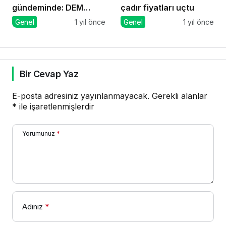
gündeminde: DEM
çadır fiyatları uçtu
Parti’den önerge
Genel
1 yıl önce
Genel
1 yıl önce
Bir Cevap Yaz
E-posta adresiniz yayınlanmayacak.
Gerekli alanlar
*
ile işaretlenmişlerdir
Yorumunuz
*
Adınız
*