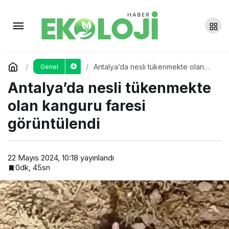
Van’da, böcekler karın üstüne
çıktı
Yorum Yap
Paylaş
Antalya’da nesli tükenmekte olan
Genel
kanguru faresi görüntülendi
Antalya’da nesli tükenmekte
olan kanguru faresi
görüntülendi
22 Mayıs 2024, 10:18
yayınlandı
0dk, 45sn