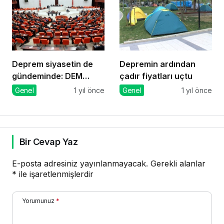
Deprem siyasetin de
Depremin ardından
gündeminde: DEM
çadır fiyatları uçtu
Parti’den önerge
Genel
1 yıl önce
Genel
1 yıl önce
Bir Cevap Yaz
E-posta adresiniz yayınlanmayacak.
Gerekli alanlar
*
ile işaretlenmişlerdir
Yorumunuz
*