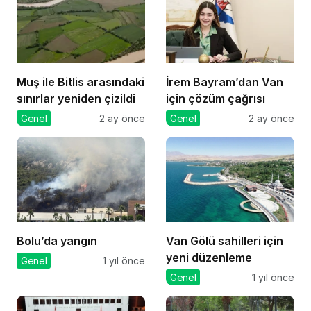
Muş ile Bitlis arasındaki
İrem Bayram’dan Van
sınırlar yeniden çizildi
için çözüm çağrısı
Genel
2 ay önce
Genel
2 ay önce
Bolu’da yangın
Van Gölü sahilleri için
yeni düzenleme
Genel
1 yıl önce
Genel
1 yıl önce