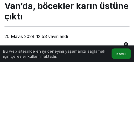
Van’da, böcekler karın üstüne
çıktı
20 Mayıs 2024, 12:53
yayınlandı
0dk, 33sn
0
Bu web sitesinde en iyi deneyimi yaşamanızı sağlamak
Anasayfa
Akış
Hesabım
Bildirimler
Kabul
için çerezler kullanılmaktadır.