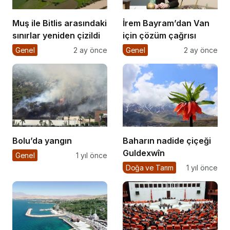
Muş ile Bitlis arasındaki
İrem Bayram’dan Van
sınırlar yeniden çizildi
için çözüm çağrısı
Genel
2 ay önce
Genel
2 ay önce
Baharın nadide çiçeği
Bolu’da yangın
Guldexwîn
Genel
1 yıl önce
Doğa ve Tarım
1 yıl önce