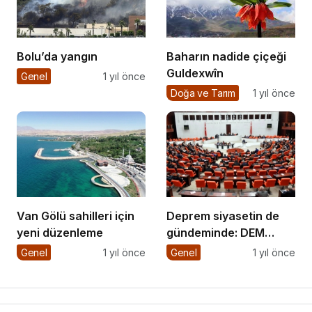
Baharın nadide çiçeği
Bolu’da yangın
Guldexwîn
Genel
1 yıl önce
Doğa ve Tarım
1 yıl önce
Van Gölü sahilleri için
Deprem siyasetin de
yeni düzenleme
gündeminde: DEM
Parti’den önerge
Genel
1 yıl önce
Genel
1 yıl önce