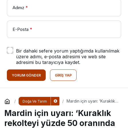
Adınız
*
E-Posta
*
Bir dahaki sefere yorum yaptığımda kullanılmak
üzere adımı, e-posta adresimi ve web site
adresimi bu tarayıcıya kaydet.
YORUM GÖNDER
GIRIŞ YAP
Mardin için uyarı: ‘Kuraklık
Doğa Ve Tarım
rekolteyi yüzde 50 oranında
Mardin için uyarı: ‘Kuraklık
düşürebilir’
rekolteyi yüzde 50 oranında