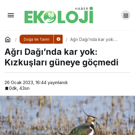
Mardin için uyarı: ‘Kuraklık
rekolteyi yüzde 50 oranında
Yorum Yap
Paylaş
Ağrı Dağı’nda kar yok:
Doğa Ve Tarım
düşürebilir’
Kızkuşları güneye göçmedi
Ağrı Dağı’nda kar yok:
Kızkuşları güneye göçmedi
26 Ocak 2023, 16:44
yayınlandı
0dk, 43sn