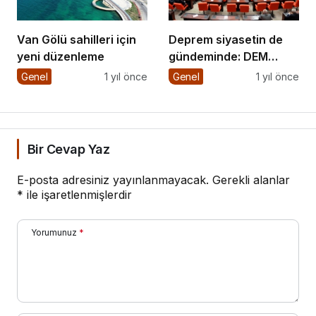
Van Gölü sahilleri için
Deprem siyasetin de
yeni düzenleme
gündeminde: DEM
Parti’den önerge
Genel
1 yıl önce
Genel
1 yıl önce
Bir Cevap Yaz
E-posta adresiniz yayınlanmayacak.
Gerekli alanlar
*
ile işaretlenmişlerdir
Yorumunuz
*