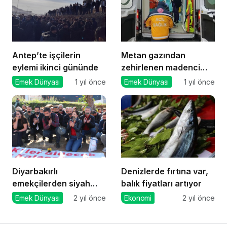
Antep’te işçilerin
Metan gazından
eylemi ikinci gününde
zehirlenen madenci
öldü
Emek Dünyası
1 yıl önce
Emek Dünyası
1 yıl önce
Diyarbakırlı
Denizlerde fırtına var,
emekçilerden siyah
balık fiyatları artıyor
bantlı protesto
Emek Dünyası
2 yıl önce
Ekonomi
2 yıl önce