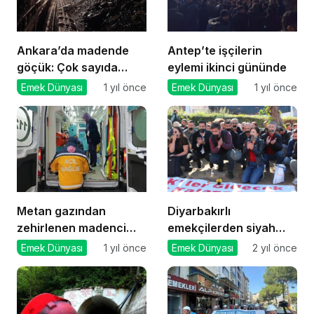
Ankara’da madende
Antep’te işçilerin
göçük: Çok sayıda
eylemi ikinci gününde
yaralı var
Emek Dünyası
1 yıl önce
Emek Dünyası
1 yıl önce
Metan gazından
Diyarbakırlı
zehirlenen madenci
emekçilerden siyah
öldü
bantlı protesto
Emek Dünyası
1 yıl önce
Emek Dünyası
2 yıl önce