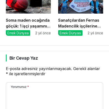
Soma maden ocağında
Sanatçılardan Fernas
göçük: 1 işçi yaşamını
Madencilik işçilerine
yitirdi
destek
Emek Dünyası
2 yıl önce
Emek Dünyası
2 yıl önce
Bir Cevap Yaz
E-posta adresiniz yayınlanmayacak.
Gerekli alanlar
*
ile işaretlenmişlerdir
Yorumunuz
*