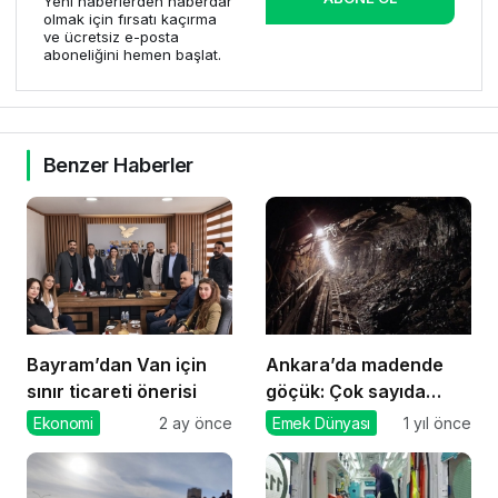
Yeni haberlerden haberdar
olmak için fırsatı kaçırma
ve ücretsiz e-posta
aboneliğini hemen başlat.
Benzer Haberler
Bayram’dan Van için
Ankara’da madende
sınır ticareti önerisi
göçük: Çok sayıda
yaralı var
Ekonomi
2 ay önce
Emek Dünyası
1 yıl önce