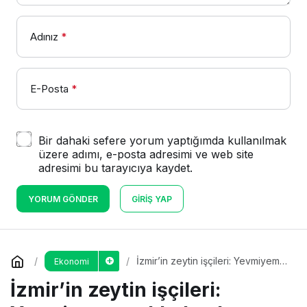
Adınız
*
E-Posta
*
Bir dahaki sefere yorum yaptığımda kullanılmak
üzere adımı, e-posta adresimi ve web site
adresimi bu tarayıcıya kaydet.
YORUM GÖNDER
GIRIŞ YAP
İzmir’in zeytin işçileri: Yevmiyem
Ekonomi
ayakkabı almaya yetmiyor
İzmir’in zeytin işçileri: