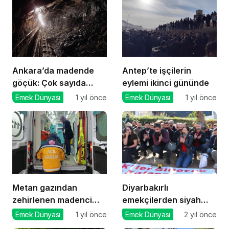
Ankara’da madende
Antep’te işçilerin
göçük: Çok sayıda
eylemi ikinci gününde
yaralı var
Emek Dünyası
1 yıl önce
Emek Dünyası
1 yıl önce
Metan gazından
Diyarbakırlı
zehirlenen madenci
emekçilerden siyah
öldü
bantlı protesto
Emek Dünyası
1 yıl önce
Emek Dünyası
2 yıl önce