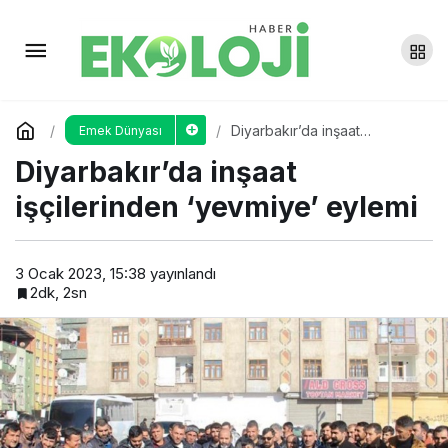
Diyarbakır Eğitim Sen:
Öğretmenlerin puan mağduriyeti
Yorum Yap
Paylaş
Diyarbakır’da inşaat
Emek Dünyası
giderilsin
işçilerinden ‘yevmiye’ eylemi
Diyarbakır’da inşaat
işçilerinden ‘yevmiye’ eylemi
3 Ocak 2023, 15:38
yayınlandı
2dk, 2sn