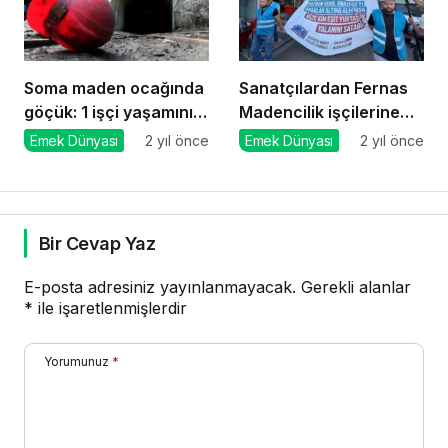
Soma maden ocağında
Sanatçılardan Fernas
göçük: 1 işçi yaşamını
Madencilik işçilerine
yitirdi
destek
Emek Dünyası
2 yıl önce
Emek Dünyası
2 yıl önce
Bir Cevap Yaz
E-posta adresiniz yayınlanmayacak.
Gerekli alanlar
*
ile işaretlenmişlerdir
Yorumunuz
*