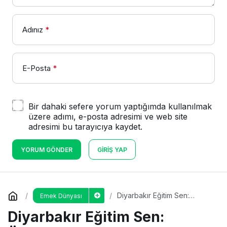
Adınız
*
E-Posta
*
Bir dahaki sefere yorum yaptığımda kullanılmak
üzere adımı, e-posta adresimi ve web site
adresimi bu tarayıcıya kaydet.
YORUM GÖNDER
GIRIŞ YAP
Diyarbakır Eğitim Sen:
Emek Dünyası
Öğretmenlerin puan
Diyarbakır Eğitim Sen:
mağduriyeti giderilsin