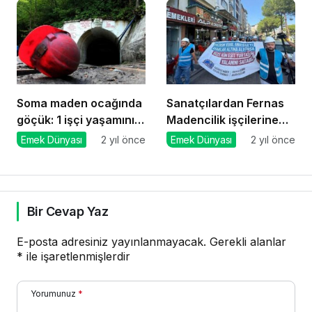
Soma maden ocağında
Sanatçılardan Fernas
göçük: 1 işçi yaşamını
Madencilik işçilerine
yitirdi
destek
Emek Dünyası
2 yıl önce
Emek Dünyası
2 yıl önce
Bir Cevap Yaz
E-posta adresiniz yayınlanmayacak.
Gerekli alanlar
*
ile işaretlenmişlerdir
Yorumunuz
*