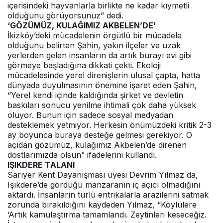
içerisindeki hayvanlarla birlikte ne kadar kıymetli
olduğunu görüyorsunuz” dedi.
‘GÖZÜMÜZ, KULAĞIMIZ AKBELEN’DE’
İkizköy’deki mücadelenin örgütlü bir mücadele
olduğunu belirten Şahin, yakın ilçeler ve uzak
yerlerden gelen insanların da artık burayı evi gibi
görmeye başladığına dikkati çekti. Ekoloji
mücadelesinde yerel direnişlerin ulusal çapta, hatta
dünyada duyulmasının önemine işaret eden Şahin,
“Yerel kendi içinde kaldığında şirket ve devletin
baskıları sonucu yenilme ihtimali çok daha yüksek
oluyor. Bunun için sadece sosyal medyadan
desteklemek yetmiyor. Herkesin önümüzdeki kritik 2-3
ay boyunca buraya desteğe gelmesi gerekiyor. O
açıdan gözümüz, kulağımız Akbelen’de direnen
dostlarımızda olsun” ifadelerini kullandı.
IŞIKDERE TALANI
Sarıyer Kent Dayanışması üyesi Devrim Yılmaz da,
Işıkdere’de gördüğü manzaranın iç açıcı olmadığını
aktardı. İnsanların türlü entrikalarla arazilerini satmak
zorunda bırakıldığını kaydeden Yılmaz, “Köylülere
‘Artık kamulaştırma tamamlandı. Zeytinleri keseceğiz.