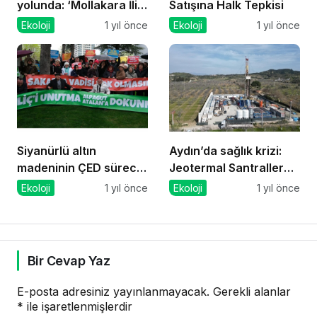
yolunda: ‘Mollakara İliç
Satışına Halk Tepkisi
olmasın’
Ekoloji
1 yıl önce
Ekoloji
1 yıl önce
Siyanürlü altın
Aydın’da sağlık krizi:
madeninin ÇED süreci
Jeotermal Santraller
durduruldu
yaşamı tehdit ediyor
Ekoloji
1 yıl önce
Ekoloji
1 yıl önce
Bir Cevap Yaz
E-posta adresiniz yayınlanmayacak.
Gerekli alanlar
*
ile işaretlenmişlerdir