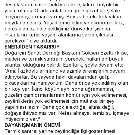
destek sunmalarını bekliyorum. Işıkdere büyük bir
yıkım olmuş. Orada anlatılana göre güzel bir şelale
akıyormuş, orman varmış. Büyük bir ekolojik yıkım
meydana gelmiş. Yaşadığımız iklim ve ekonomik kriz,
nefes alamaz hale geldiğimiz dünya karşısında
insanların kendi yaşam alanlarına sahip çıkması
gerekiyor” diye aktardı.
ENERJİDEN TASARRUF
Doğa için Sanat Derneği Başkanı Göksen Ezeltürk ise,
maden ve termik santralin yöredeki halkın en büyük
sıkıntısı olduğunu belirtti. Ezeltürk, şöyle devam etti:
“Ama İkizköylüler inanç ve azimle direnişlerini devam
ettiriyorlar. Bu sayede haklı davalarından galip
çıkacaklarına inanıyorum. Daha önce yok edilmiş olan
bir köy var. İkinci köyün aynı sona uğramaması,
güzelim çam ormanlarının kömür için yok edilmemesi,
zeytinliklerin yok edilmemesi için mutlaka bir şey
yapılması lazım. Daha çok elektriğe, altına değil,
doğaya ihtiyacımız var. Nefes almaya, temiz su içmeye
ihtiyacımız var.”
DAYANIŞMANIN ÖNEMİ
Termik santral yerine zeytinciliğe ilgi gösterilmesi