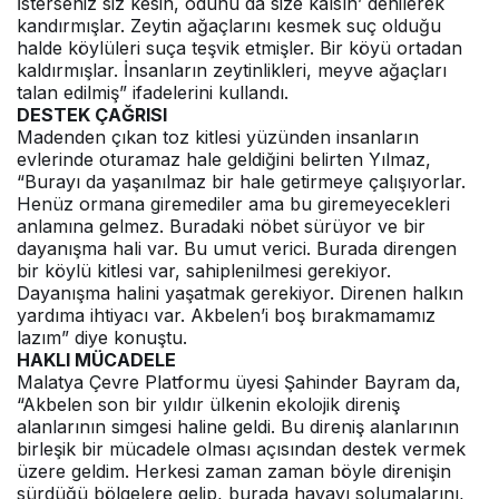
İsterseniz siz kesin, odunu da size kalsın’ denilerek
kandırmışlar. Zeytin ağaçlarını kesmek suç olduğu
halde köylüleri suça teşvik etmişler. Bir köyü ortadan
kaldırmışlar. İnsanların zeytinlikleri, meyve ağaçları
talan edilmiş” ifadelerini kullandı.
DESTEK ÇAĞRISI
Madenden çıkan toz kitlesi yüzünden insanların
evlerinde oturamaz hale geldiğini belirten Yılmaz,
“Burayı da yaşanılmaz bir hale getirmeye çalışıyorlar.
Henüz ormana giremediler ama bu giremeyecekleri
anlamına gelmez. Buradaki nöbet sürüyor ve bir
dayanışma hali var. Bu umut verici. Burada direngen
bir köylü kitlesi var, sahiplenilmesi gerekiyor.
Dayanışma halini yaşatmak gerekiyor. Direnen halkın
yardıma ihtiyacı var. Akbelen’i boş bırakmamamız
lazım” diye konuştu.
HAKLI MÜCADELE
Malatya Çevre Platformu üyesi Şahinder Bayram da,
“Akbelen son bir yıldır ülkenin ekolojik direniş
alanlarının simgesi haline geldi. Bu direniş alanlarının
birleşik bir mücadele olması açısından destek vermek
üzere geldim. Herkesi zaman zaman böyle direnişin
sürdüğü bölgelere gelip, burada havayı solumalarını,