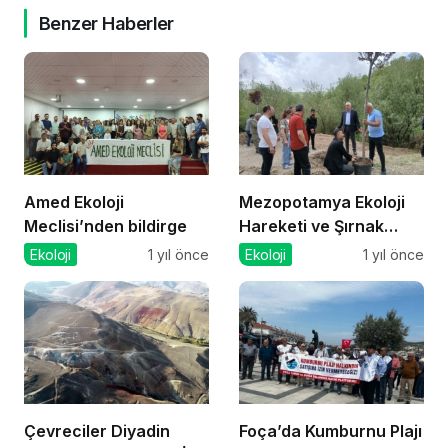
Benzer Haberler
Amed Ekoloji
Mezopotamya Ekoloji
Meclisi’nden bildirge
Hareketi ve Şırnak
Ekoloji Platformu
Ekoloji
1 yıl önce
Ekoloji
1 yıl önce
Besta’da Fidan Dikti
Çevreciler Diyadin
Foça’da Kumburnu Plajı