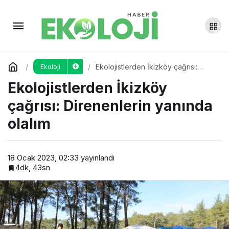
Erzurum, Kars, Ardahan ve
Ağrı’da dondurucu soğuklar etkili
Yorum Yap
Paylaş
Ekolojistlerden İkizköy çağrısı:
Ekoloji
oluyor
Direnenlerin yanında olalım
Ekolojistlerden İkizköy
çağrısı: Direnenlerin yanında
olalım
18 Ocak 2023, 02:33
yayınlandı
4dk, 43sn