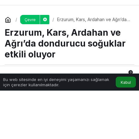
Erzurum, Kars, Ardahan ve Ağrı’da
Çevre
dondurucu soğuklar etkili oluyor
Erzurum, Kars, Ardahan ve
Ağrı’da dondurucu soğuklar
etkili oluyor
0
13 Ocak 2023, 13:51
yayınlandı
13 Ocak 2023, 13:51
Bu web sitesinde en iyi deneyimi yaşamanızı sağlamak
Anasayfa
Akış
Hesabım
Bildirimler
güncellendi
Kabul
için çerezler kullanılmaktadır.
1dk, 20sn