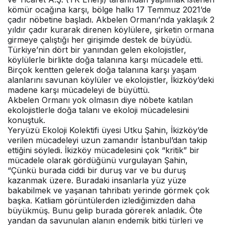
kömür ocağına karşı, bölge halkı 17 Temmuz 2021’de
çadır nöbetine başladı. Akbelen Ormanı’nda yaklaşık 2
yıldır çadır kurarak direnen köylülere, şirketin ormana
girmeye çalıştığı her girişimde destek de büyüdü.
Türkiye’nin dört bir yanından gelen ekolojistler,
köylülerle birlikte doğa talanına karşı mücadele etti.
Birçok kentten gelerek doğa talanına karşı yaşam
alanlarını savunan köylüler ve ekolojistler, İkizköy’deki
madene karşı mücadeleyi de büyüttü.
Akbelen Ormanı yok olmasın diye nöbete katılan
ekolojistlerle doğa talanı ve ekoloji mücadelesini
konuştuk.
Yeryüzü Ekoloji Kolektifi üyesi Utku Şahin, İkizköy’de
verilen mücadeleyi uzun zamandır İstanbul’dan takip
ettiğini söyledi. İkizköy mücadelesini çok “kritik” bir
mücadele olarak gördüğünü vurgulayan Şahin,
“Çünkü burada ciddi bir duruş var ve bu duruş
kazanmak üzere. Buradaki insanlarla yüz yüze
bakabilmek ve yaşanan tahribatı yerinde görmek çok
başka. Katliam görüntülerden izlediğimizden daha
büyükmüş. Bunu gelip burada görerek anladık. Öte
yandan da savunulan alanın endemik bitki türleri ve