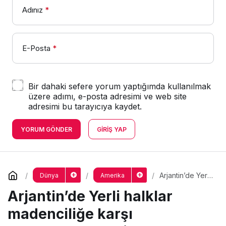
Adınız
*
E-Posta
*
Bir dahaki sefere yorum yaptığımda kullanılmak
üzere adımı, e-posta adresimi ve web site
adresimi bu tarayıcıya kaydet.
YORUM GÖNDER
GIRIŞ YAP
Arjantin’de Yerli
Dünya
Amerika
halklar
Arjantin’de Yerli halklar
madenciliğe
karşı
topraklarına
madenciliğe karşı
sahip çıkıyor