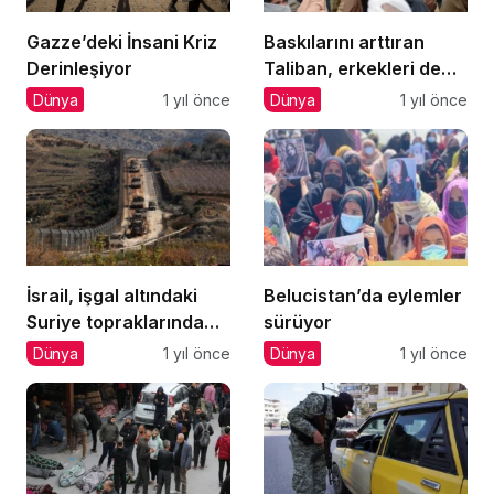
Gazze’deki İnsani Kriz
Baskılarını arttıran
Derinleşiyor
Taliban, erkekleri de
hedef alıyor
Dünya
1 yıl önce
Dünya
1 yıl önce
İsrail, işgal altındaki
Belucistan’da eylemler
Suriye topraklarında
sürüyor
‘Turistik Turlar’
Dünya
1 yıl önce
Dünya
1 yıl önce
düzenliyor