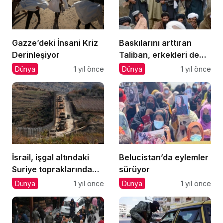
Gazze’deki İnsani Kriz
Baskılarını arttıran
Derinleşiyor
Taliban, erkekleri de
hedef alıyor
Dünya
1 yıl önce
Dünya
1 yıl önce
İsrail, işgal altındaki
Belucistan’da eylemler
Suriye topraklarında
sürüyor
‘Turistik Turlar’
Dünya
1 yıl önce
Dünya
1 yıl önce
düzenliyor