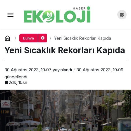
Arjantin’de Yerli halklar
madenciliğe karşı topraklarına sahip
Yorum Yap
Paylaş
Yeni Sıcaklık Rekorları Kapıda
Dünya
çıkıyor
Yeni Sıcaklık Rekorları Kapıda
30 Ağustos 2023, 10:07
yayınlandı
30 Ağustos 2023, 10:09
güncellendi
2dk, 10sn