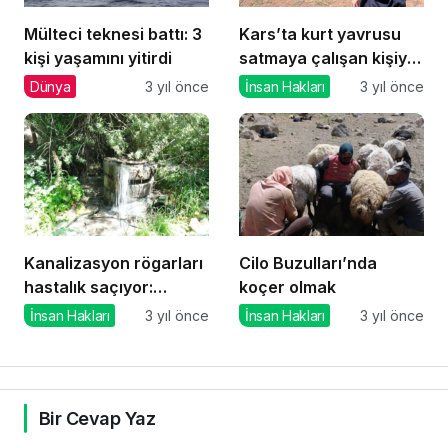
Mülteci teknesi battı: 3
Kars’ta kurt yavrusu
kişi yaşamını yitirdi
satmaya çalışan kişiye
para cezası kesildi
Dünya
3 yıl önce
İnsan Hakları
3 yıl önce
Kanalizasyon rögarları
Cilo Buzulları’nda
hastalık saçıyor:
koçer olmak
Mahalleli endişeli
İnsan Hakları
3 yıl önce
İnsan Hakları
3 yıl önce
Bir Cevap Yaz