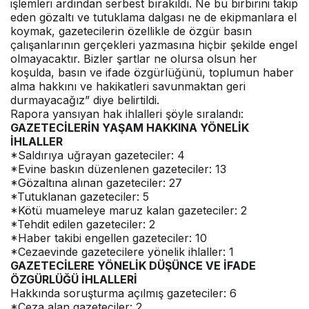
işlemleri ardından serbest bırakıldı. Ne bu birbirini takip
eden gözaltı ve tutuklama dalgası ne de ekipmanlara el
koymak, gazetecilerin özellikle de özgür basın
çalışanlarının gerçekleri yazmasına hiçbir şekilde engel
olmayacaktır. Bizler şartlar ne olursa olsun her
koşulda, basın ve ifade özgürlüğünü, toplumun haber
alma hakkını ve hakikatleri savunmaktan geri
durmayacağız” diye belirtildi.
Rapora yansıyan hak ihlalleri şöyle sıralandı:
GAZETECİLERİN YAŞAM HAKKINA YÖNELİK
İHLALLER
*Saldırıya uğrayan gazeteciler: 4
*Evine baskın düzenlenen gazeteciler: 13
*Gözaltına alınan gazeteciler: 27
*Tutuklanan gazeteciler: 5
*Kötü muameleye maruz kalan gazeteciler: 2
*Tehdit edilen gazeteciler: 2
*Haber takibi engellen gazeteciler: 10
*Cezaevinde gazetecilere yönelik ihlaller: 1
GAZETECİLERE YÖNELİK DÜŞÜNCE VE İFADE
ÖZGÜRLÜĞÜ İHLALLERİ
Hakkında soruşturma açılmış gazeteciler: 6
*Ceza alan gazeteciler: 2