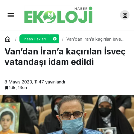
DFG: Nisan’da 27 gözaltı, 5
tutuklama
Yorum Yap
Paylaş
Van’dan İran’a kaçırılan İsveç
İnsan Hakları
vatandaşı idam edildi
Van’dan İran’a kaçırılan İsveç
vatandaşı idam edildi
8 Mayıs 2023, 11:47
yayınlandı
1dk, 13sn