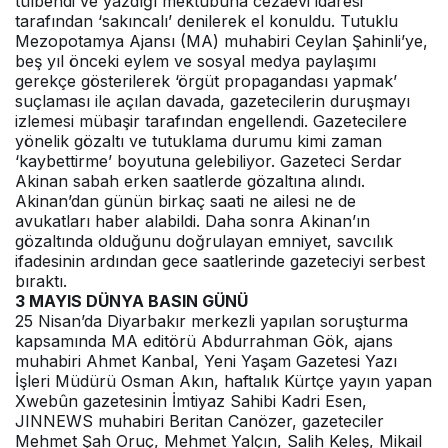
tülbendi ve yazdığı mektubuna cezaevi idaresi
tarafından ‘sakıncalı’ denilerek el konuldu. Tutuklu
Mezopotamya Ajansı (MA) muhabiri Ceylan Şahinli’ye,
beş yıl önceki eylem ve sosyal medya paylaşımı
gerekçe gösterilerek ‘örgüt propagandası yapmak’
suçlaması ile açılan davada, gazetecilerin duruşmayı
izlemesi mübaşir tarafından engellendi. Gazetecilere
yönelik gözaltı ve tutuklama durumu kimi zaman
‘kaybettirme’ boyutuna gelebiliyor. Gazeteci Serdar
Akinan sabah erken saatlerde gözaltına alındı.
Akinan’dan günün birkaç saati ne ailesi ne de
avukatları haber alabildi. Daha sonra Akinan’ın
gözaltında olduğunu doğrulayan emniyet, savcılık
ifadesinin ardından gece saatlerinde gazeteciyi serbest
bıraktı.
3 MAYIS DÜNYA BASIN GÜNÜ
25 Nisan’da Diyarbakır merkezli yapılan soruşturma
kapsamında MA editörü Abdurrahman Gök, ajans
muhabiri Ahmet Kanbal, Yeni Yaşam Gazetesi Yazı
İşleri Müdürü Osman Akın, haftalık Kürtçe yayın yapan
Xwebûn gazetesinin İmtiyaz Sahibi Kadri Esen,
JINNEWS muhabiri Beritan Canözer, gazeteciler
Mehmet Şah Oruç, Mehmet Yalçın, Salih Keleş, Mikail