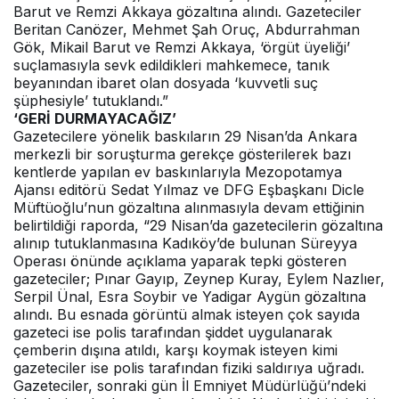
Barut ve Remzi Akkaya gözaltına alındı. Gazeteciler
Beritan Canözer, Mehmet Şah Oruç, Abdurrahman
Gök, Mikail Barut ve Remzi Akkaya, ‘örgüt üyeliği’
suçlamasıyla sevk edildikleri mahkemece, tanık
beyanından ibaret olan dosyada ‘kuvvetli suç
şüphesiyle’ tutuklandı.”
‘GERİ DURMAYACAĞIZ’
Gazetecilere yönelik baskıların 29 Nisan’da Ankara
merkezli bir soruşturma gerekçe gösterilerek bazı
kentlerde yapılan ev baskınlarıyla Mezopotamya
Ajansı editörü Sedat Yılmaz ve DFG Eşbaşkanı Dicle
Müftüoğlu’nun gözaltına alınmasıyla devam ettiğinin
belirtildiği raporda, “29 Nisan’da gazetecilerin gözaltına
alınıp tutuklanmasına Kadıköy’de bulunan Süreyya
Operası önünde açıklama yaparak tepki gösteren
gazeteciler; Pınar Gayıp, Zeynep Kuray, Eylem Nazlıer,
Serpil Ünal, Esra Soybir ve Yadigar Aygün gözaltına
alındı. Bu esnada görüntü almak isteyen çok sayıda
gazeteci ise polis tarafından şiddet uygulanarak
çemberin dışına atıldı, karşı koymak isteyen kimi
gazeteciler ise polis tarafından fiziki saldırıya uğradı.
Gazeteciler, sonraki gün İl Emniyet Müdürlüğü’ndeki