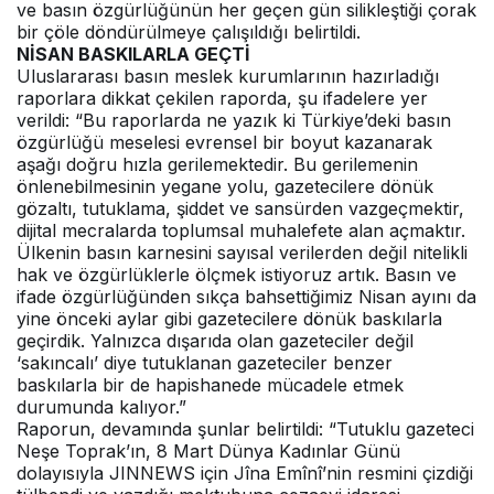
ve basın özgürlüğünün her geçen gün silikleştiği çorak
bir çöle döndürülmeye çalışıldığı belirtildi.
NİSAN BASKILARLA GEÇTİ
Uluslararası basın meslek kurumlarının hazırladığı
raporlara dikkat çekilen raporda, şu ifadelere yer
verildi: “Bu raporlarda ne yazık ki Türkiye’deki basın
özgürlüğü meselesi evrensel bir boyut kazanarak
aşağı doğru hızla gerilemektedir. Bu gerilemenin
önlenebilmesinin yegane yolu, gazetecilere dönük
gözaltı, tutuklama, şiddet ve sansürden vazgeçmektir,
dijital mecralarda toplumsal muhalefete alan açmaktır.
Ülkenin basın karnesini sayısal verilerden değil nitelikli
hak ve özgürlüklerle ölçmek istiyoruz artık. Basın ve
ifade özgürlüğünden sıkça bahsettiğimiz Nisan ayını da
yine önceki aylar gibi gazetecilere dönük baskılarla
geçirdik. Yalnızca dışarıda olan gazeteciler değil
‘sakıncalı’ diye tutuklanan gazeteciler benzer
baskılarla bir de hapishanede mücadele etmek
durumunda kalıyor.”
Raporun, devamında şunlar belirtildi: “Tutuklu gazeteci
Neşe Toprak’ın, 8 Mart Dünya Kadınlar Günü
dolayısıyla JINNEWS için Jîna Emînî’nin resmini çizdiği