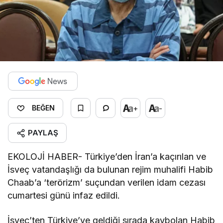
+
-
BEĞEN
PAYLAŞ
EKOLOJİ HABER- Türkiye’den İran’a kaçırılan ve
İsveç vatandaşlığı da bulunan rejim muhalifi Habib
Chaab’a ‘terörizm’ suçundan verilen idam cezası
cumartesi günü infaz edildi.
İsveç’ten Türkiye’ye geldiği sırada kaybolan Habib