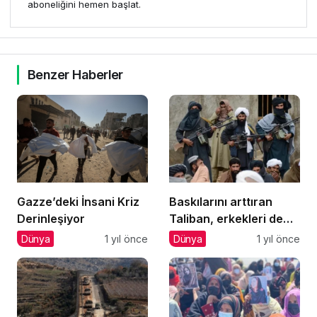
aboneliğini hemen başlat.
Benzer Haberler
Gazze’deki İnsani Kriz
Baskılarını arttıran
Derinleşiyor
Taliban, erkekleri de
hedef alıyor
Dünya
1 yıl önce
Dünya
1 yıl önce