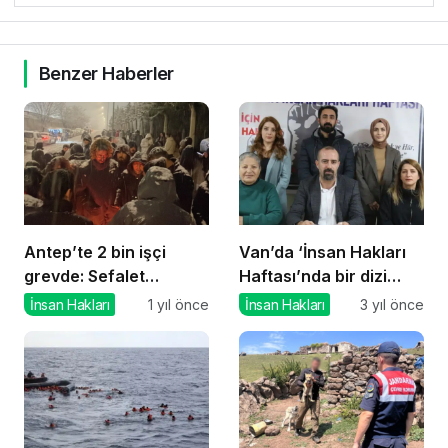
Benzer Haberler
Antep’te 2 bin işçi
Van’da ‘İnsan Hakları
grevde: Sefalet
Haftası’nda bir dizi
zammını kabul
eylem
İnsan Hakları
1 yıl önce
İnsan Hakları
3 yıl önce
etmiyoruz
gerçekleştirilecek