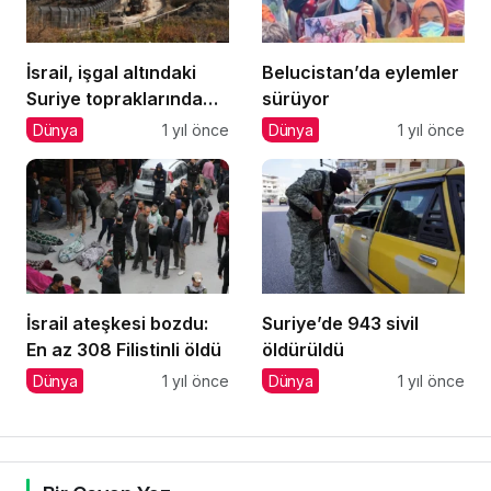
İsrail, işgal altındaki
Belucistan’da eylemler
Suriye topraklarında
sürüyor
‘Turistik Turlar’
Dünya
1 yıl önce
Dünya
1 yıl önce
düzenliyor
İsrail ateşkesi bozdu:
Suriye’de 943 sivil
En az 308 Filistinli öldü
öldürüldü
Dünya
1 yıl önce
Dünya
1 yıl önce