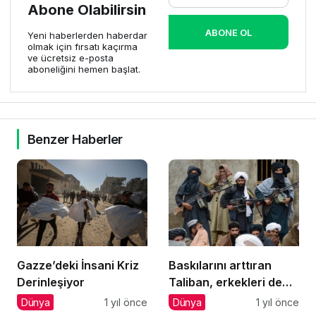
Abone Olabilirsin
ABONE OL
Yeni haberlerden haberdar
olmak için fırsatı kaçırma
ve ücretsiz e-posta
aboneliğini hemen başlat.
Benzer Haberler
Gazze’deki İnsani Kriz
Baskılarını arttıran
Derinleşiyor
Taliban, erkekleri de
hedef alıyor
Dünya
1 yıl önce
Dünya
1 yıl önce