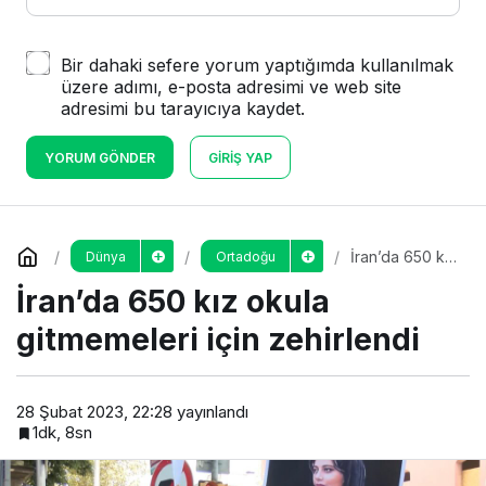
Bir dahaki sefere yorum yaptığımda kullanılmak
üzere adımı, e-posta adresimi ve web site
adresimi bu tarayıcıya kaydet.
YORUM GÖNDER
GIRIŞ YAP
İran’da 650 kız
Dünya
Ortadoğu
okula
İran’da 650 kız okula
gitmemeleri
için zehirlendi
gitmemeleri için zehirlendi
28 Şubat 2023, 22:28
yayınlandı
1dk, 8sn