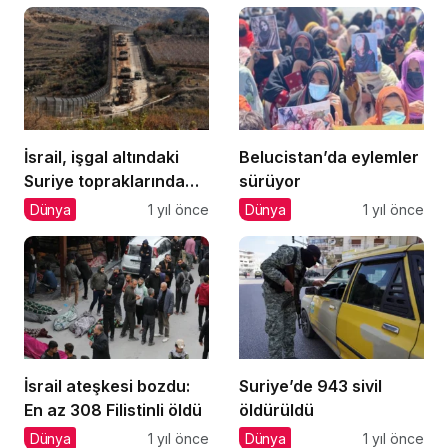
İsrail, işgal altındaki
Belucistan’da eylemler
Suriye topraklarında
sürüyor
‘Turistik Turlar’
Dünya
1 yıl önce
Dünya
1 yıl önce
düzenliyor
İsrail ateşkesi bozdu:
Suriye’de 943 sivil
En az 308 Filistinli öldü
öldürüldü
Dünya
1 yıl önce
Dünya
1 yıl önce