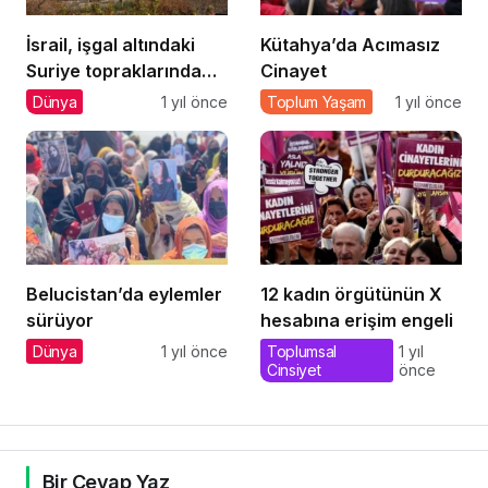
İsrail, işgal altındaki
Kütahya’da Acımasız
Suriye topraklarında
Cinayet
‘Turistik Turlar’
Dünya
1 yıl önce
Toplum Yaşam
1 yıl önce
düzenliyor
Belucistan’da eylemler
12 kadın örgütünün X
sürüyor
hesabına erişim engeli
Dünya
1 yıl önce
Toplumsal
1 yıl
Cinsiyet
önce
Bir Cevap Yaz