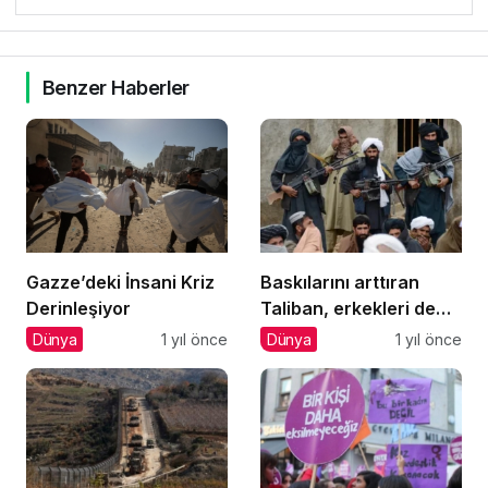
Benzer Haberler
Gazze’deki İnsani Kriz
Baskılarını arttıran
Derinleşiyor
Taliban, erkekleri de
hedef alıyor
Dünya
1 yıl önce
Dünya
1 yıl önce