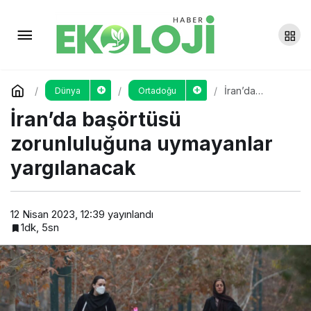
İran’da 650 kız okula
gitmemeleri için zehirlendi
Yorum Yap
Paylaş
İran’da
Dünya
Ortadoğu
başörtüsü
İran’da başörtüsü
zorunluluğuna
uymayanlar
yargılanacak
zorunluluğuna uymayanlar
yargılanacak
12 Nisan 2023, 12:39
yayınlandı
1dk, 5sn