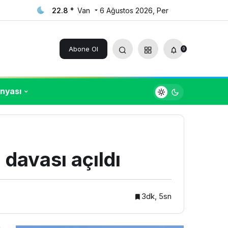
22.8 °
Van
6 Ağustos 2026, Per
Yorum Yap
Paylaş
Abone Ol
0
nyası
 davası açıldı
3dk, 5sn