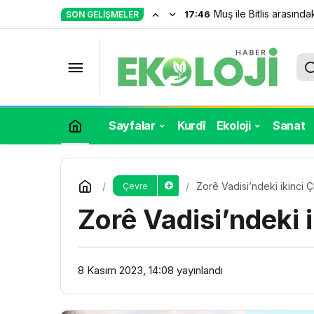
Bingöl Cafran ormanla
17:40
SON GELIŞMELER
Kars’ta bazalt ocağı için ÇED’e ge
Sayfalar
Kurdî
Ekoloji
Sanat
Zorê Vadisi’ndeki ikinci ÇE
Çevre
Zorê Vadisi’ndeki i
8 Kasım 2023, 14:08
yayınlandı