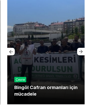
Çevre
Ekon
Bingöl Cafran ormanları için
Bayr
mücadele
tica