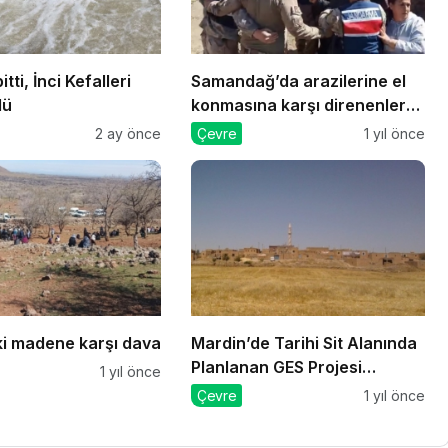
itti, İnci Kefalleri
Samandağ’da arazilerine el
dü
konmasına karşı direnenlere
jandarma müdahale etti
2 ay önce
Çevre
1 yıl önce
ki madene karşı dava
Mardin’de Tarihi Sit Alanında
Planlanan GES Projesi
1 yıl önce
Mahkeme Kararıyla
Çevre
1 yıl önce
Durduruldu