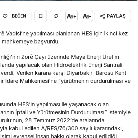
PAYLAŞ
+
-
BEĞEN
Vadisi’ne yapılması planlanan HES için ikinci kez
çin mahkemeye başvurdu.
kanlığı’nın Zorê Çayı üzerinde Maya Enerji Üretim
landa yapılacak olan Hidroelektrik Enerji Santrali
 verdi. Verilen karara karşı Diyarbakır Barosu Kent
ır İdare Mahkemesi’ne “yürütmenin durdurulması ve
sunda HES’in yapılması ile yaşanacak olan
arının İptali ve Yürütmesinin Durdurulması” istemiyle
 Kurulu’nun, 28 Temmuz 2022’de aralarında
yla kabul edilen A/RES/76/300 sayılı kararındaki,
rişimi evrensel insan hakkı olarak kabul edildiği