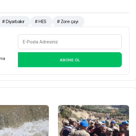
# Diyarbakır
# HES
# Zore çayı
rma
ABONE OL