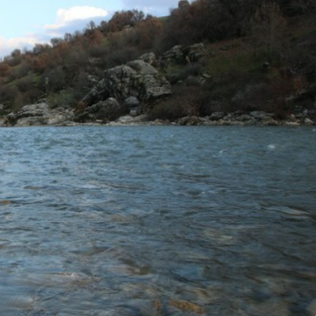
Genel
Muş ile Bitlis arasındaki
sınırlar yeniden çizildi