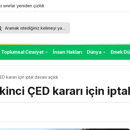
rı için mücadele
rek görülmedi
Toplumsal Cinsiyet
İnsan Hakları
Dünya
Emek Dü
D kararı için iptal davası açıldı
kinci ÇED kararı için iptal