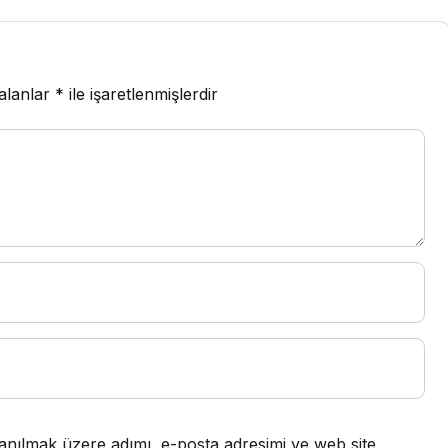
 alanlar
*
ile işaretlenmişlerdir
anılmak üzere adımı, e-posta adresimi ve web site