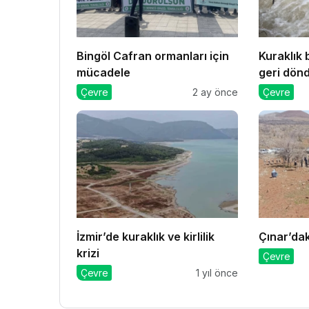
Bingöl Cafran ormanları için
Kuraklık b
mücadele
geri dön
Çevre
2 ay önce
Çevre
İzmir’de kuraklık ve kirlilik
Çınar’da
krizi
Çevre
Çevre
1 yıl önce