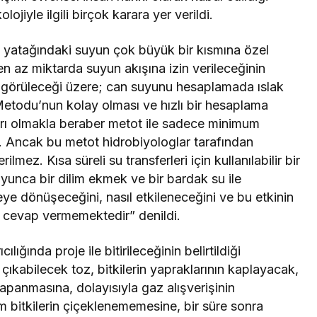
lojiyle ilgili birçok karara yer verildi.
y yatağındaki suyun çok büyük bir kısmına özel
en az miktarda suyun akışına izin verileceğinin
a görüleceği üzere; can suyunu hesaplamada ıslak
 Metodu’nun kolay olması ve hızlı bir hesaplama
rı olmakla beraber metot ile sadece minimum
r. Ancak bu metot hidrobiyologlar tarafından
ilmez. Kısa süreli su transferleri için kullanılabilir bir
oyunca bir dilim ekmek ve bir bardak su ile
ye dönüşeceğini, nasıl etkileneceğini ve bu etkinin
 cevap vermemektedir” denildi.
ılığında proje ile bitirileceğinin belirtildiği
ıkabilecek toz, bitkilerin yapraklarının kaplayacak,
kapanmasına, dolayısıyla gaz alışverişinin
 bitkilerin çiçeklenememesine, bir süre sonra