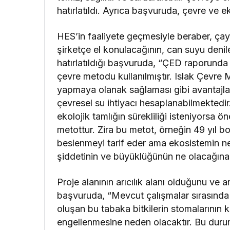
hatırlatıldı. Ayrıca başvuruda, çevre ve eko
HES’in faaliyete geçmesiyle beraber, ça
şirketçe el konulacağının, can suyu denil
hatırlatıldığı başvuruda, “ÇED raporund
çevre metodu kullanılmıştır. Islak Çevre
yapmaya olanak sağlaması gibi avantajla
çevresel su ihtiyacı hesaplanabilmektedi
ekolojik tamlığın sürekliliği isteniyorsa öner
metottur. Zira bu metot, örneğin 49 yıl b
beslenmeyi tarif eder ama ekosistemin ne
şiddetinin ve büyüklüğünün ne olacağına
Proje alanının arıcılık alanı olduğunu ve arıc
başvuruda, “Mevcut çalışmalar sırasında ç
oluşan bu tabaka bitkilerin stomalarının 
engellenmesine neden olacaktır. Bu durum