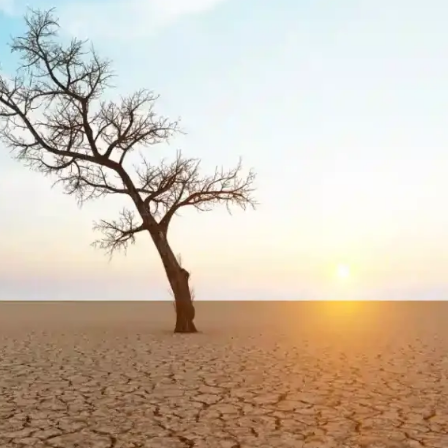
Genel
Muş ile Bitlis arasındaki
sınırlar yeniden çizildi