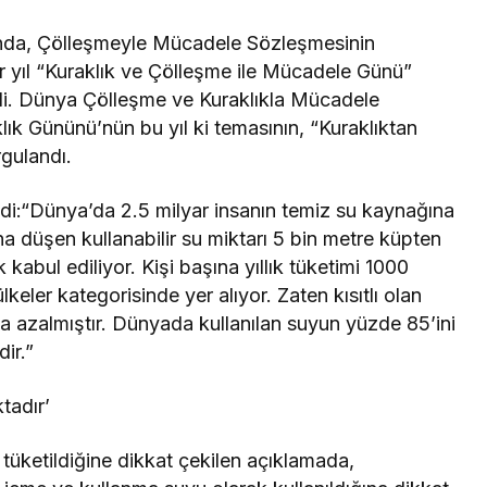
ında, Çölleşmeyle Mücadele Sözleşmesinin
er yıl “Kuraklık ve Çölleşme ile Mücadele Günü”
ildi. Dünya Çölleşme ve Kuraklıkla Mücadele
 Gününü’nün bu yıl ki temasının, “Kuraklıktan
rgulandı.
ldi:“Dünya’da 2.5 milyar insanın temiz su kaynağına
na düşen kullanabilir su miktarı 5 bin metre küpten
k kabul ediliyor. Kişi başına yıllık tüketimi 1000
lkeler kategorisinde yer alıyor. Zaten kısıtlı olan
a azalmıştır. Dünyada kullanılan suyun yüzde 85’ini
ir.”
tadır’
 tüketildiğine dikkat çekilen açıklamada,