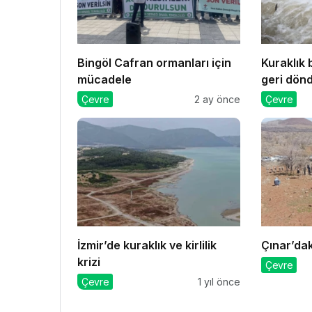
Bingöl Cafran ormanları için
Kuraklık b
mücadele
geri dön
Çevre
2 ay önce
Çevre
İzmir’de kuraklık ve kirlilik
Çınar’da
krizi
Çevre
Çevre
1 yıl önce