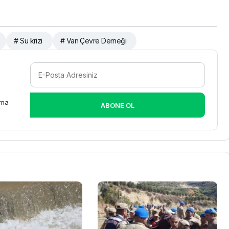
# Su krizi
# Van Çevre Derneği
rma
ABONE OL