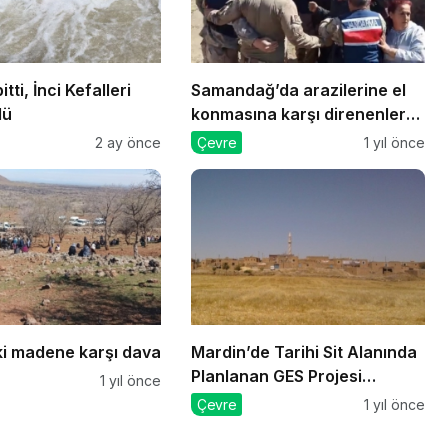
itti, İnci Kefalleri
Samandağ’da arazilerine el
dü
konmasına karşı direnenlere
jandarma müdahale etti
2 ay önce
Çevre
1 yıl önce
ki madene karşı dava
Mardin’de Tarihi Sit Alanında
Planlanan GES Projesi
1 yıl önce
Mahkeme Kararıyla
Çevre
1 yıl önce
Durduruldu