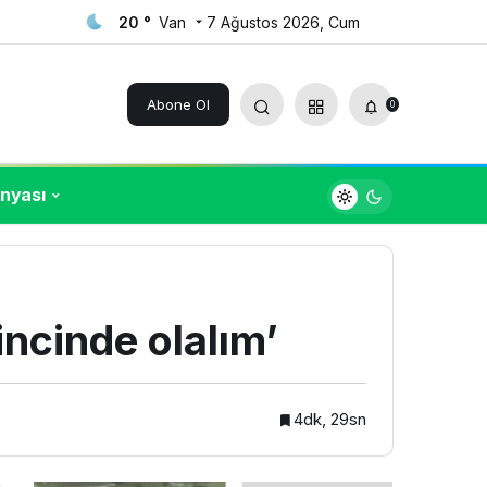
20 °
Van
7 Ağustos 2026, Cum
Yorum Yap
Paylaş
Abone Ol
0
nyası
incinde olalım’
4dk, 29sn