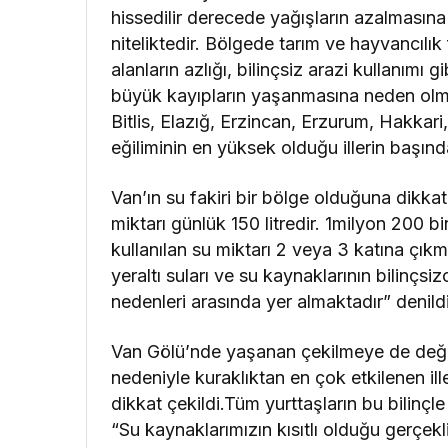
hissedilir derecede yağışların azalmasına 
niteliktedir. Bölgede tarım ve hayvancılık 
alanların azlığı, bilinçsiz arazi kullanımı
büyük kayıpların yaşanmasına neden olma
Bitlis, Elazığ, Erzincan, Erzurum, Hakkari
eğiliminin en yüksek olduğu illerin başında
Van’ın su fakiri bir bölge olduğuna dikk
miktarı günlük 150 litredir. 1milyon 200 
kullanılan su miktarı 2 veya 3 katına çıkma
yeraltı suları ve su kaynaklarının bilinçsi
nedenleri arasında yer almaktadır” denildi
Van Gölü’nde yaşanan çekilmeye de değin
nedeniyle kuraklıktan en çok etkilenen il
dikkat çekildi.Tüm yurttaşların bu bilin
“Su kaynaklarımızın kısıtlı olduğu gerçe