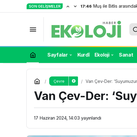
Muş ile Bitlis arasındak
17:46
SON GELIŞMELER
Ege’de orman yangınları yayılıyor
Sayfalar
Kurdî
Ekoloji
Sanat
Van Çev-Der: ‘Suyumuzun k
Çevre
Van Çev-Der: ‘Suyu
17 Haziran 2024, 14:03
yayınlandı