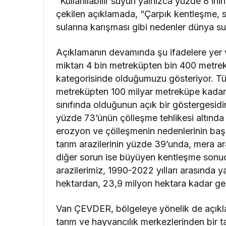
“Kullanılabilir suyun yalnızca yüzde 8’ini
çekilen açıklamada, “Çarpık kentleşme, sa
sularına karışması gibi nedenler dünya s
Açıklamanın devamında şu ifadelere yer v
miktarı 4 bin metreküpten bin 400 metrekü
kategorisinde olduğumuzu gösteriyor. Türki
metreküpten 100 milyar metreküpe kadar ge
sınıfında olduğunun açık bir göstergesidir
yüzde 73’ünün çölleşme tehlikesi altınd
erozyon ve çölleşmenin nedenlerinin başı
tarım arazilerinin yüzde 39’unda, mera ar
diğer sorun ise büyüyen kentleşme sonucu
arazilerimiz, 1990-2022 yılları arasında 
hektardan, 23,9 milyon hektara kadar ger
Van ÇEVDER, bölgeleye yönelik de açıkla
tarım ve hayvancılık merkezlerinden bir t