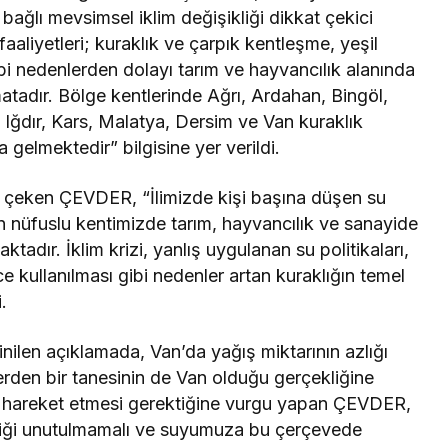
bağlı mevsimsel iklim değişikliği dikkat çekici
faaliyetleri; kuraklık ve çarpık kentleşme, yeşil
 gibi nedenlerden dolayı tarım ve hayvancılık alanında
tadır. Bölge kentlerinde Ağrı, Ardahan, Bingöl,
, Iğdır, Kars, Malatya, Dersim ve Van kuraklık
 gelmektedir” bilgisine yer verildi.
at çeken ÇEVDER, “İlimizde kişi başına düşen su
bin nüfuslu kentimizde tarım, hayvancılık ve sanayide
ktadır. İklim krizi, yanlış uygulanan su politikaları,
zce kullanılması gibi nedenler artan kuraklığın temel
.
ilen açıklamada, Van’da yağış miktarının azlığı
lerden bir tanesinin de Van olduğu gerçekliğine
çle hareket etmesi gerektiğine vurgu yapan ÇEVDER,
kliği unutulmamalı ve suyumuza bu çerçevede