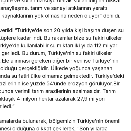
n içme ve kullanma suyu olarak kullanıldığına dikkat
nayileşme, tarım ve sanayi atıklarının yeraltı
u kaynaklarının yok olmasına neden oluyor” denildi.
erildi:“Türkiye’de son 20 yılda kişi başına düşen su
plere kadar indi. Bu rakamlar bize su fakiri ülkeler
ye’de kullanılabilir su miktarı iki yılda 112 milyar
riledi. Bu durum, Türkiye’nin su fakiri ülkeler
.Ele alınması gereken diğer bir veri ise Türkiye’nin
a olduğu gerçekliğidir. Ülkede yoğunca yaşanan
nda su fatiri ülke olmamız gelmektedir. Türkiye’deki
azilerinin ise yüzde 54’ünde erozyon görülüyor.Bir
nda verimli tarım arazilerinin azalmasıdır. Tarım
yaklaşık 4 milyon hektar azalarak 27,9 milyon
iledi.”
malarda bulunarak, bölgemizin Türkiye’nin önemli
anesi olduğuna dikkat çekilerek, “Son yıllarda