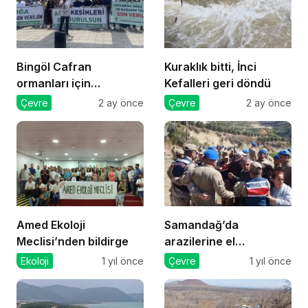
Bingöl Cafran
Kuraklık bitti, İnci
ormanları için
Kefalleri geri döndü
mücadele
Çevre
2 ay önce
Çevre
2 ay önce
Amed Ekoloji
Samandağ’da
Meclisi’nden bildirge
arazilerine el
konmasına karşı
Ekoloji
1 yıl önce
Çevre
1 yıl önce
direnenlere jandarma
müdahale etti