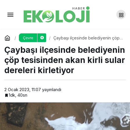
Siirt’te ücretsiz fidan dağıtımı
yapıldı
Yorum Yap
Paylaş
Çaybaşı ilçesinde belediyenin çöp
Çevre
tesisinden akan kirli sular dereleri
Çaybaşı ilçesinde belediyenin
kirletiyor
çöp tesisinden akan kirli sular
dereleri kirletiyor
2 Ocak 2023, 11:07
yayınlandı
1dk, 40sn