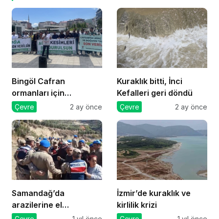
Bingöl Cafran
Kuraklık bitti, İnci
ormanları için
Kefalleri geri döndü
mücadele
Çevre
2 ay önce
Çevre
2 ay önce
Samandağ’da
İzmir’de kuraklık ve
arazilerine el
kirlilik krizi
konmasına karşı
Çevre
1 yıl önce
Çevre
1 yıl önce