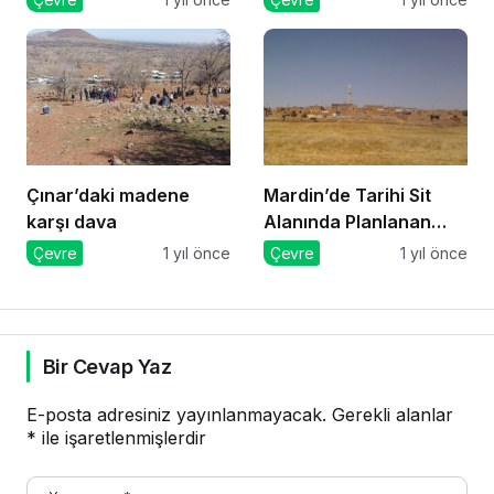
direnenlere jandarma
müdahale etti
Çınar’daki madene
Mardin’de Tarihi Sit
karşı dava
Alanında Planlanan
GES Projesi Mahkeme
Çevre
1 yıl önce
Çevre
1 yıl önce
Kararıyla Durduruldu
Bir Cevap Yaz
E-posta adresiniz yayınlanmayacak.
Gerekli alanlar
*
ile işaretlenmişlerdir