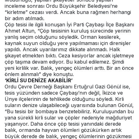
inceleme sonrası Ordu Büyükşehir Belediyesi’ne
“kirletme” cezası verdi. Ancak buna rağmen herhangi
bir adım atılmadı.
Çöp tesisi ile ilgili konuşan İyi Parti Çaybaşı İlçe Başkanı
Ahmet Altun, “Çöp tesisinin kuruluş sürecinde yerinin
yanlış seçim olduğunu söyledik. Orman kesilerek,
kaynak suyun olduğu yere yapılmaması için direnişler
yapıldı. Ancak uyarılarımız dikkate alınmadı. Halk
şikayet etmekten bıktı. Ceza kesiyorlar ancak işletmeye
çöp taşıma devam ediyor. Bu kabul edilemez. Şimdi
yeni kirlilik var. Balık, yengeç ölümleri arttı. Bir an önce
önlem alınmalı” diye konuştu.
‘KİRLİ SU DENİZE AKABİLİR’
Ordu Çevre Derneği Başkanı Ertuğrul Gazi Gönül ise,
tesis yüzünden sadece Çaybaşı’nın değil, İkizce ve
Ünye ilçelerinin de tehlikede olduğunu söyledi. Kirli
suların denize ulaşabileceği uyarısında bulunan Gönül,
“Bu tesisi bir bombaya benzetebiliriz. Kuruluşundan bu
yana sürekli kirli sular ve çöpler nedeniyle mağduriyet
yaşanıyor. Daha önce çöp tesisi yanındaki derede
balık, ormanda hayvan ölümleri gözükürken artık
büyük derede de balık, yengeç ölümlerinin gözükmesi