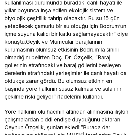
kullanılması durumunda buradaki canlı hayatı ile
yıllar boyunca inşa edilen ekolojik sistem ve
biyolojik çeşitlilik tahrip olacaktır. Bu su 15 gün
yetebilecek çamurlu bir su olduğu için Bodrum’un
içme suyuna kalıcı bir katkı sağlamayacaktır” diye
konuştu.Geyik ve Mumcular barajlarının
kurumasının olumsuz etkisinin Bodrum’la sınırlı
olmadığını belirten Doç. Dr. Özçelik, “Baraj
göllerinin etrafındaki ve baraj göllerini besleyen
derelerin etrafındaki yerleşimler ile canlı hayatı da
oldukça zarar gördü. Bu olumsuz etkinin en
başında yöre halkının susuz kalması ve sularının
çekilme riski geliyor” ifadelerini kullandı.
Yöre halkının ölü hacmin altından alınmasına ilişkin
çalışmalardan ciddi endişe duyduğunu aktaran
Ceyhun Özçelik, şunları ekledi:“Burada dar