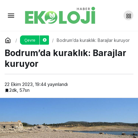
AB Plastikten Uzaklaşırken
Türkiye Yerinde Sayıyor
Yorum Yap
Paylaş
Bodrum’da kuraklık: Barajlar kuruyor
Çevre
Bodrum’da kuraklık: Barajlar
kuruyor
22 Ekim 2023, 19:44
yayınlandı
2dk, 57sn