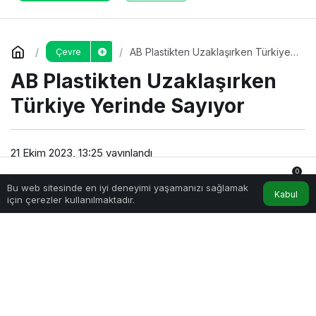
AB Plastikten Uzaklaşırken Türkiye
Çevre
Yerinde Sayıyor
AB Plastikten Uzaklaşırken
Türkiye Yerinde Sayıyor
21 Ekim 2023, 13:25
yayınlandı
5dk, 9sn
0
Bu web sitesinde en iyi deneyimi yaşamanızı sağlamak
Anasayfa
Akış
Hesabım
Bildirimler
Kabul
için çerezler kullanılmaktadır.