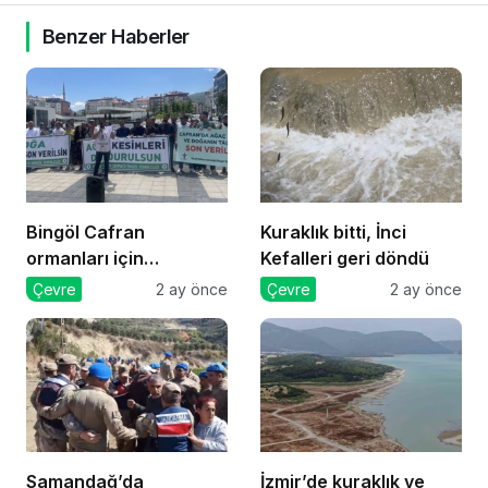
Benzer Haberler
Bingöl Cafran
Kuraklık bitti, İnci
ormanları için
Kefalleri geri döndü
mücadele
Çevre
2 ay önce
Çevre
2 ay önce
Samandağ’da
İzmir’de kuraklık ve