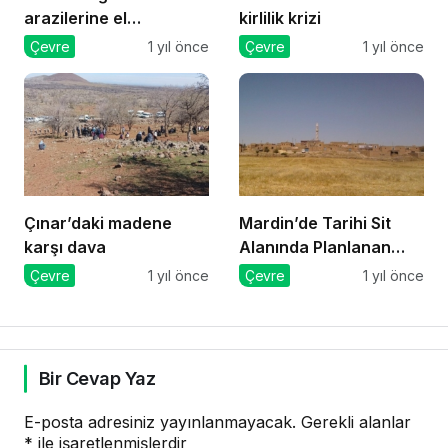
arazilerine el
kirlilik krizi
konmasına karşı
Çevre
1 yıl önce
Çevre
1 yıl önce
direnenlere jandarma
müdahale etti
Çınar’daki madene
Mardin’de Tarihi Sit
karşı dava
Alanında Planlanan
GES Projesi Mahkeme
Çevre
1 yıl önce
Çevre
1 yıl önce
Kararıyla Durduruldu
Bir Cevap Yaz
E-posta adresiniz yayınlanmayacak.
Gerekli alanlar
*
ile işaretlenmişlerdir