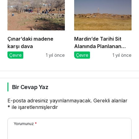
Çınar’daki madene
Mardin’de Tarihi Sit
karşı dava
Alanında Planlanan
GES Projesi Mahkeme
Çevre
1 yıl önce
Çevre
1 yıl önce
Kararıyla Durduruldu
Bir Cevap Yaz
E-posta adresiniz yayınlanmayacak.
Gerekli alanlar
*
ile işaretlenmişlerdir
Yorumunuz
*