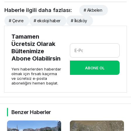
Haberle ilgili daha fazlası:
# Akbelen
# Çevre
# ekoloji haber
# İkizköy
Tamamen
Ücretsiz Olarak
Bültenimize
Abone Olabilirsin
ABONE OL
Yeni haberlerden haberdar
olmak için fırsatı kaçırma
ve ücretsiz e-posta
aboneliğini hemen başlat.
Benzer Haberler