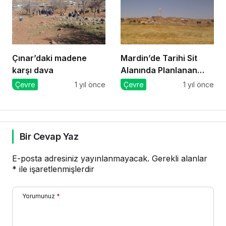
Çınar’daki madene
Mardin’de Tarihi Sit
karşı dava
Alanında Planlanan
GES Projesi Mahkeme
Çevre
1 yıl önce
Çevre
1 yıl önce
Kararıyla Durduruldu
Bir Cevap Yaz
E-posta adresiniz yayınlanmayacak.
Gerekli alanlar
*
ile işaretlenmişlerdir
Yorumunuz
*