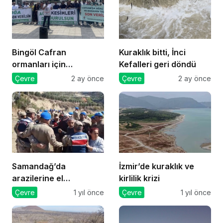
Bingöl Cafran
Kuraklık bitti, İnci
ormanları için
Kefalleri geri döndü
mücadele
Çevre
2 ay önce
Çevre
2 ay önce
Samandağ’da
İzmir’de kuraklık ve
arazilerine el
kirlilik krizi
konmasına karşı
Çevre
1 yıl önce
Çevre
1 yıl önce
direnenlere jandarma
müdahale etti