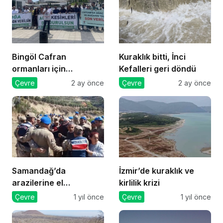
Bingöl Cafran
Kuraklık bitti, İnci
ormanları için
Kefalleri geri döndü
mücadele
Çevre
2 ay önce
Çevre
2 ay önce
Samandağ’da
İzmir’de kuraklık ve
arazilerine el
kirlilik krizi
konmasına karşı
Çevre
1 yıl önce
Çevre
1 yıl önce
direnenlere jandarma
müdahale etti