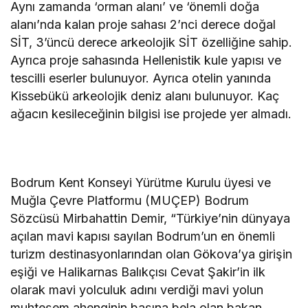
Aynı zamanda ‘orman alanı’ ve ‘önemli doğa
alanı’nda kalan proje sahası 2’nci derece doğal
SİT, 3’üncü derece arkeolojik SİT özelliğine sahip.
Ayrıca proje sahasında Hellenistik kule yapısı ve
tescilli eserler bulunuyor. Ayrıca otelin yanında
Kissebükü arkeolojik deniz alanı bulunuyor. Kaç
ağacın kesileceğinin bilgisi ise projede yer almadı.
Bodrum Kent Konseyi Yürütme Kurulu üyesi ve
Muğla Çevre Platformu (MUÇEP) Bodrum
Sözcüsü Mirbahattin Demir, “Türkiye’nin dünyaya
açılan mavi kapısı sayılan Bodrum’un en önemli
turizm destinasyonlarından olan Gökova’ya girişin
eşiği ve Halikarnas Balıkçısı Cevat Şakir’in ilk
olarak mavi yolculuk adını verdiği mavi yolun
muhteşem ahenginin başına bela olan bakan