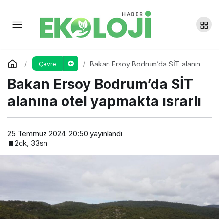
Akbelen Nöbeti 3. Yılında: “Bu
Toprakları Terk Etmeyeceğiz”
Yorum Yap
Paylaş
Bakan Ersoy Bodrum’da SİT alanına
Çevre
otel yapmakta ısrarlı
Bakan Ersoy Bodrum’da SİT
alanına otel yapmakta ısrarlı
25 Temmuz 2024, 20:50
yayınlandı
2dk, 33sn