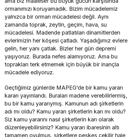
ama biz maalesef bu büyük gücün karşısında
ormanımızı koruyamadık. Bizim mücadelemiz
yalnızca bir orman mücadelesi değil. Aynı
zamanda toprak, zeytin, geçim, hava, su
mücadelesi. Madende patlatılan dinamitlerden
evlerimizin her köşesi çatladı. Yaşadığımız evlere
gelin, her yanı çatlak. Bizler her gün depremi
yaşıyoruz. Burada nefes alamıyoruz. Ama bu
toprakları terk etmemek için büyük bir inançla
mücadele ediyoruz.
Geçtiğimiz günlerde MAPEG’de bir kamu yararı
kararı yayınlandı. Buraları madene verebilirlermiş,
bu bir kamu yararıymış. Kamunun adı şirketlerin
adı mı oldu? Kamu yararı şirketlerin karı mı oldu?
Siz kamu yararını nasıl şirketlerin karı olarak
düzenleyebilirsiniz? Kamu yararı ibaresinin altı
tamamen oyulmuş, şirketlere peşkeş çekilir hale