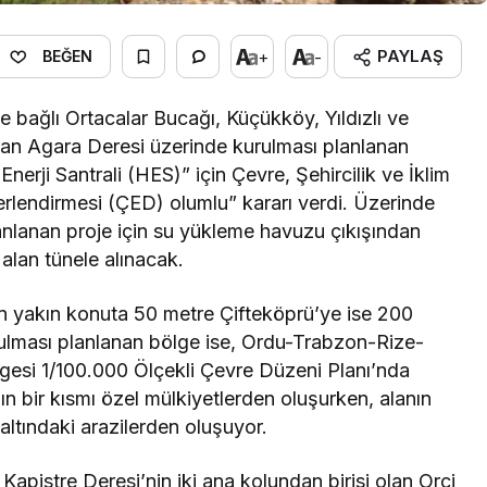
PAYLAŞ
+
-
BEĞEN
 bağlı Ortacalar Bucağı, Küçükköy, Yıldızlı ve
an Agara Deresi üzerinde kurulması planlanan
erji Santrali (HES)” için Çevre, Şehircilik ve İklim
erlendirmesi (ÇED) olumlu” kararı verdi. Üzerinde
nlanan proje için su yükleme havuzu çıkışından
 alan tünele alınacak.
 en yakın konuta 50 metre Çifteköprü’ye ise 200
rulması planlanan bölge ise, Ordu-Trabzon-Rize-
esi 1/100.000 Ölçekli Çevre Düzeni Planı’nda
nın bir kısmı özel mülkiyetlerden oluşurken, alanın
ltındaki arazilerden oluşuyor.
apistre Deresi’nin iki ana kolundan birisi olan Orçi