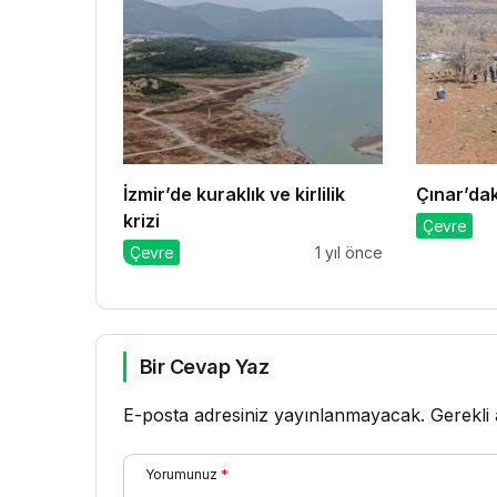
İzmir’de kuraklık ve kirlilik
Çınar’da
krizi
Çevre
Çevre
1 yıl önce
Bir Cevap Yaz
E-posta adresiniz yayınlanmayacak.
Gerekli
Yorumunuz
*