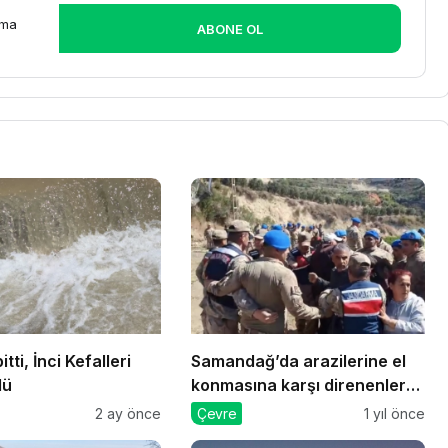
rma
ABONE OL
itti, İnci Kefalleri
Samandağ’da arazilerine el
dü
konmasına karşı direnenlere
jandarma müdahale etti
2 ay önce
Çevre
1 yıl önce