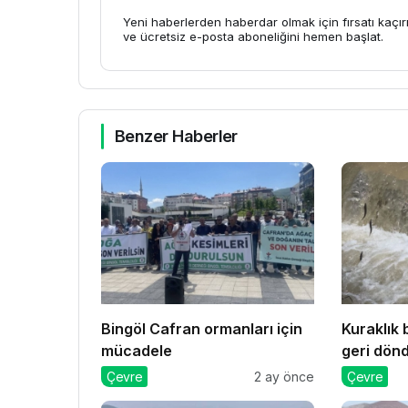
Yeni haberlerden haberdar olmak için fırsatı kaçı
ve ücretsiz e-posta aboneliğini hemen başlat.
Benzer Haberler
Bingöl Cafran ormanları için
Kuraklık b
mücadele
geri dön
Çevre
2 ay önce
Çevre