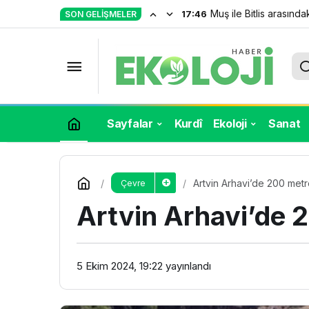
Muş ile Bitlis arasındak
17:46
SON GELIŞMELER
Karadeniz’de ekolojik talanın sonu
Sayfalar
Kurdî
Ekoloji
Sanat
Artvin Arhavi’de 200 met
Çevre
Artvin Arhavi’de 
5 Ekim 2024, 19:22
yayınlandı