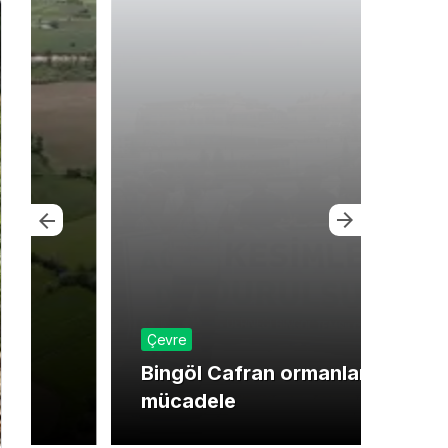
Çevre
Ekon
Bingöl Cafran ormanları için
Bayr
mücadele
tica