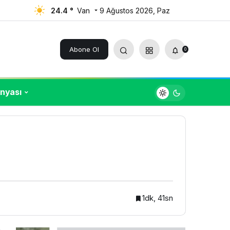
24.4 °
Van
9 Ağustos 2026, Paz
Yorum Yap
Paylaş
Abone Ol
0
nyası
1dk, 41sn