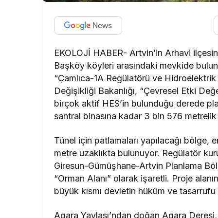
EKOLOJİ HABER- Artvin’in Arhavi ilçesine
Başköy köyleri arasındaki mevkide bulun
“Çamlıca-1A Regülatörü ve Hidroelektrik En
Değişikliği Bakanlığı, “Çevresel Etki Değ
birçok aktif HES’in bulunduğu derede pla
santral binasına kadar 3 bin 576 metrelik
Tünel için patlamaları yapılacağı bölge,
metre uzaklıkta bulunuyor. Regülatör ku
Giresun-Gümüşhane-Artvin Planlama Bölg
“Orman Alanı” olarak işaretli. Proje alanı
büyük kısmı devletin hüküm ve tasarrufu a
Agara Yaylası’ndan doğan Agara Deresi, K